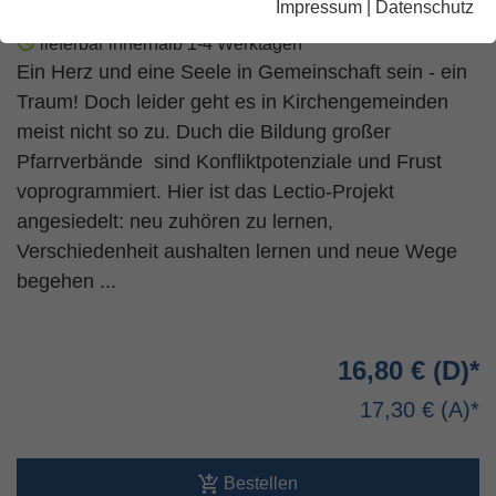
Impressum
|
Datenschutz
lieferbar innerhalb 1-4 Werktagen
Ein Herz und eine Seele in Gemeinschaft sein - ein
Traum! Doch leider geht es in Kirchengemeinden
meist nicht so zu. Duch die Bildung großer
Pfarrverbände sind Konfliktpotenziale und Frust
voprogrammiert. Hier ist das Lectio-Projekt
angesiedelt: neu zuhören zu lernen,
Verschiedenheit aushalten lernen und neue Wege
begehen ...
16,80 €
17,30 €
Bestellen