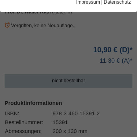
Impressum
|
Datenschutz
Prof. Dr. Walter Radl
(Autor:in)
Vergriffen, keine Neuauflage.
10,90 €
11,30 €
nicht bestellbar
Produktinformationen
ISBN:
978-3-460-15391-2
Bestellnummer:
15391
Abmessungen:
200 x 130 mm