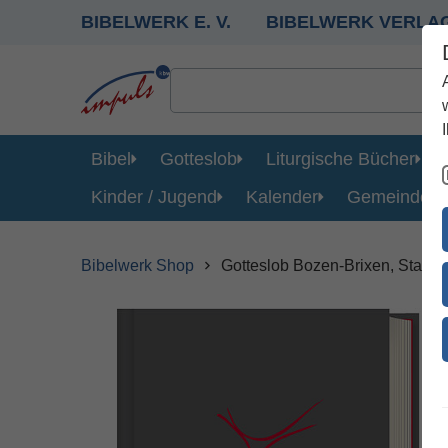
BIBELWERK E. V.
BIBELWERK VERLA
Bibel
Gotteslob
Liturgische Bücher
Kinder / Jugend
Kalender
Gemeinde
Bibelwerk Shop
Gotteslob Bozen-Brixen, Stand