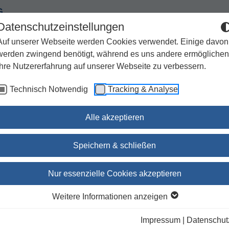
G
Datenschutzeinstellungen
Auf unserer Webseite werden Cookies verwendet. Einige davon
werden zwingend benötigt, während es uns andere ermöglichen
Ihre Nutzererfahrung auf unserer Webseite zu verbessern.
Spiritualität
Geschenke
Kirchenjahr / Lebensweg
Technisch Notwendig
Tracking & Analyse
Sachbuch / Wissenschaft
Zeitschriften
Alle akzeptieren
ardausgabe in grau
Speichern & schließen
Gotteslob Bozen-Brixen,
Nur essenzielle Cookies akzeptieren
Standardausgabe in grau
Weitere Informationen anzeigen
Impressum
|
Datenschut
lieferbar innerhalb 1-4 Werktagen