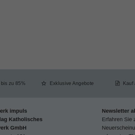
e bis zu 85%
Exklusive Angebote
Kauf
erk impuls
Newsletter a
lag Katholisches
Erfahren Sie 
werk GmbH
Neuerscheinun