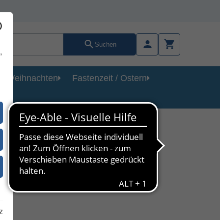
Suchen
,
Weihnachten
Fastenzeit / Ostern
z