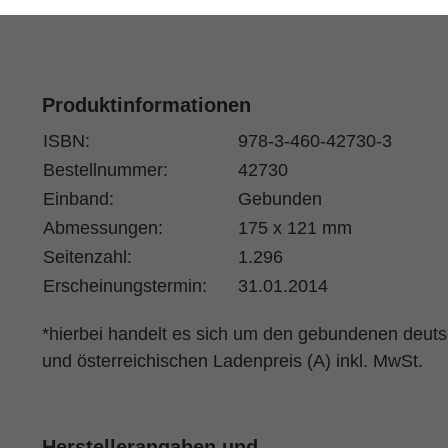
Produktinformationen
ISBN:
978-3-460-42730-3
Bestellnummer:
42730
Einband:
Gebunden
Abmessungen:
175 x 121 mm
Seitenzahl:
1.296
Erscheinungstermin:
31.01.2014
*hierbei handelt es sich um den gebundenen deut
und österreichischen Ladenpreis (A) inkl. MwSt.
Herstellerangaben und