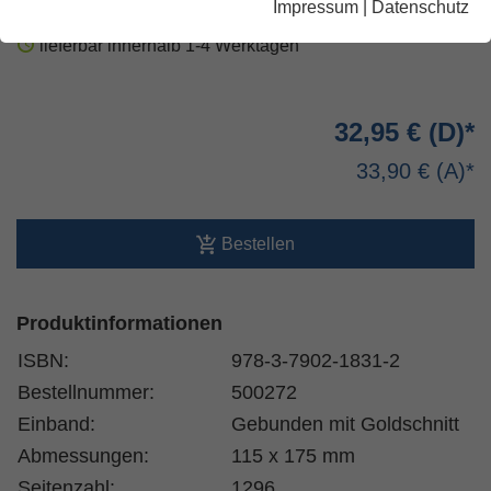
Impressum
|
Datenschutz
lieferbar innerhalb 1-4 Werktagen
32,95 €
33,90 €
Bestellen
Produktinformationen
ISBN:
978-3-7902-1831-2
Bestellnummer:
500272
Einband:
Gebunden mit Goldschnitt
Abmessungen:
115 x 175 mm
Seitenzahl:
1296