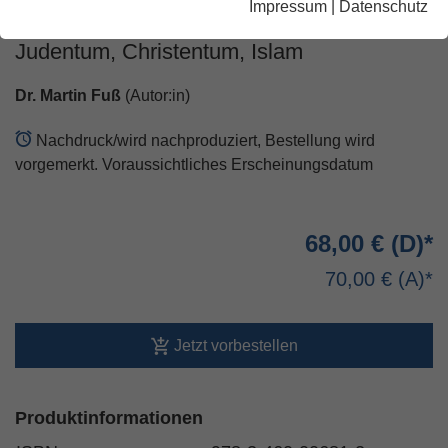
Impressum
|
Datenschutz
68 Der Umgang mit Jerusalem in
Judentum, Christentum, Islam
Dr. Martin Fuß
(Autor:in)
Nachdruck/wird nachproduziert, Bestellung wird
vorgemerkt. Voraussichtliches Erscheinungsdatum
68,00 €
70,00 €
Jetzt vorbestellen
Produktinformationen