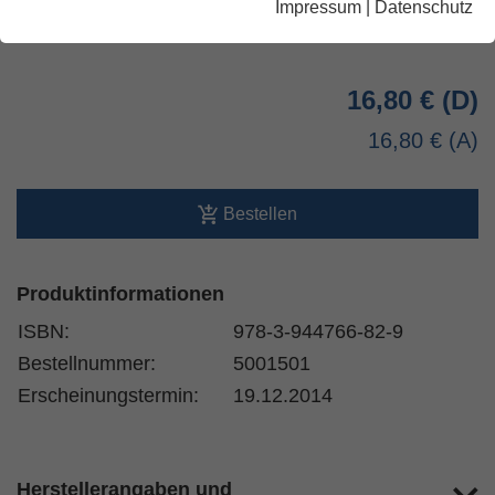
Impressum
|
Datenschutz
lieferbar innerhalb 1-4 Werktagen
16,80 €
16,80 €
Bestellen
Produktinformationen
ISBN:
978-3-944766-82-9
Bestellnummer:
5001501
Erscheinungstermin:
19.12.2014
Herstellerangaben und