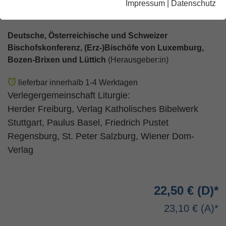
Impressum
|
Datenschutz
Band I/7: 21.-27. Woche im Jahreskreis
Deutsche, Österreichische und Schweizer
Bischofskonferenz, (Erz-)Bischöfe von Luxemburg,
Bozen-Brixen und Lüttich
(Herausgeber:in)
lieferbar innerhalb 1-4 Werktagen
Verlegergemeinschaft Liturgie:
Herder Freiburg, Verlag Katholisches Bibelwerk
Stuttgart, Paulus Basel, Friedrich Pustet
Regensburg, St. Peter Salzburg, Wiener Dom-
Verlag
22,50 €
23,10 €