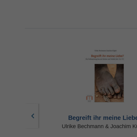
d die Frauen
Begreift ihr meine Lieb
iese Hecht
Ulrike Bechmann & Joachim K