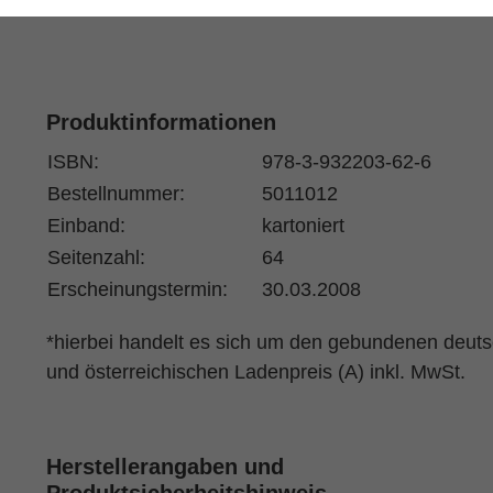
Produktinformationen
ISBN:
978-3-932203-62-6
Bestellnummer:
5011012
Einband:
kartoniert
Seitenzahl:
64
Erscheinungstermin:
30.03.2008
*hierbei handelt es sich um den gebundenen deut
und österreichischen Ladenpreis (A) inkl. MwSt.
Herstellerangaben und