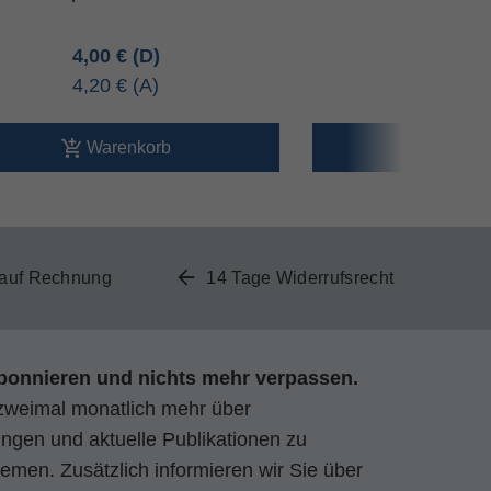
4,00 €
4,50 
4,20 €
4,70 
Warenkorb
Ware
 auf Rechnung
14 Tage Widerrufsrecht
bonnieren und nichts mehr verpassen.
zweimal monatlich mehr über
gen und aktuelle Publikationen zu
emen. Zusätzlich informieren wir Sie über