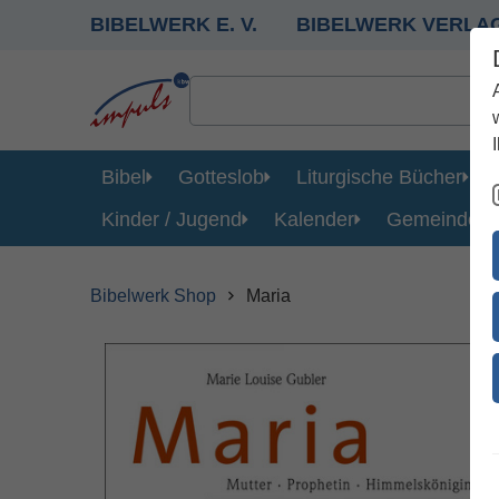
BIBELWERK E. V.
BIBELWERK VERLA
Bibel
Gotteslob
Liturgische Bücher
Kinder / Jugend
Kalender
Gemeinde
Bibelwerk Shop
Maria