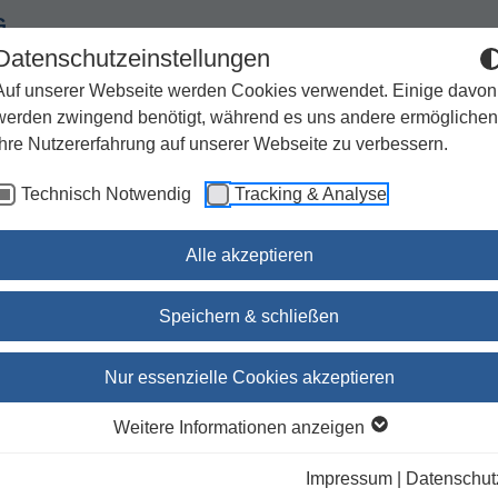
G
Datenschutzeinstellungen
Auf unserer Webseite werden Cookies verwendet. Einige davon
werden zwingend benötigt, während es uns andere ermöglichen
Ihre Nutzererfahrung auf unserer Webseite zu verbessern.
Spiritualität
Geschenke
Kirchenjahr / Lebensweg
Technisch Notwendig
Tracking & Analyse
Sachbuch / Wissenschaft
Zeitschriften
Alle akzeptieren
Speichern & schließen
Maria
Nur essenzielle Cookies akzeptieren
Maria-Louise Gubler
(Autor:in)
Weitere Informationen anzeigen
Impressum
|
Datenschut
lieferbar innerhalb 1-4 Werktagen