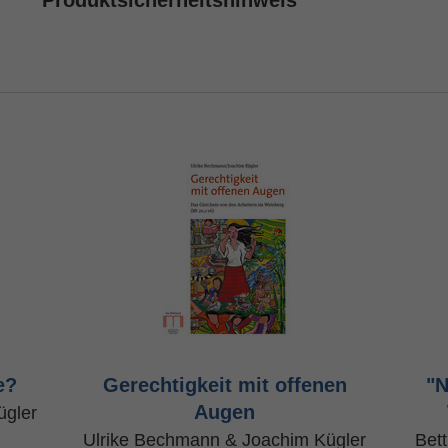
Produktsicherheitshinweis
e?
Gerechtigkeit mit offenen
"N
Augen
ügler
Ulrike Bechmann & Joachim Kügler
Bett