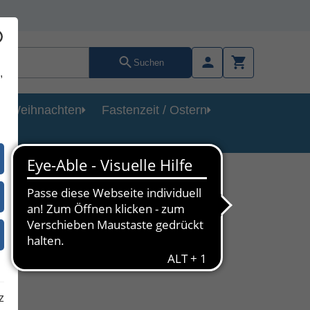
Suchen
,
Weihnachten
Fastenzeit / Ostern
z