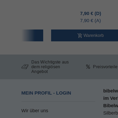
80 €
7,90 €
80 €
7,90 €
arenkorb
Warenkorb
Das Wichtigste aus
dem religiösen
Preisvorteil
Angebot
bibelw
MEIN PROFIL - LOGIN
im
Ver
Bibel
Wir über uns
Silberb