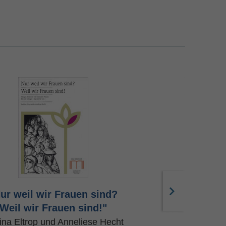
ur weil wir Frauen sind?
Die Töchter
Weil wir Frauen sind!"
Ulrike B
ina Eltrop und Anneliese Hecht