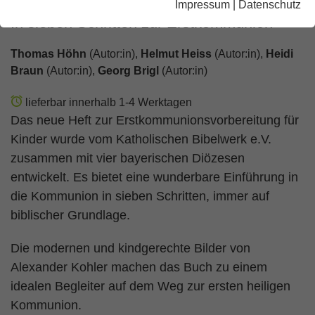
Impressum
|
Datenschutz
In sieben Schritten zur Erstkommunion
Thomas Höhn
(Autor:in),
Helmut Heiss
(Autor:in),
Heidi
Braun
(Autor:in),
Georg Brigl
(Autor:in)
lieferbar innerhalb 1-4 Werktagen
Das neue Heft zur Erstkommunionsvorbereitung für
Kinder wurde vom Katholischen Bibelwerk e.V.
zusammen mit vier bayerischen Diözesen
entwickelt. Es bietet eine wunderbare Einführung in
die Kommunion in sieben Schritten, immer auf
biblischer Grundlage.
Die modernen und kindgerechte Bilder von
Alexander Kohler machen das Buch zu einem
idealen Begleiter auf dem Weg zur ersten heiligen
Kommunion.