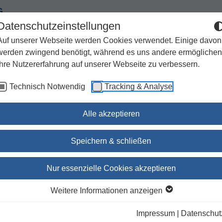
G
Datenschutzeinstellungen
Auf unserer Webseite werden Cookies verwendet. Einige davon
werden zwingend benötigt, während es uns andere ermöglichen
Ihre Nutzererfahrung auf unserer Webseite zu verbessern.
Spiritualität
Geschenke
Kirchenjahr / Lebensweg
Technisch Notwendig
Tracking & Analyse
Sachbuch / Wissenschaft
Zeitschriften
Alle akzeptieren
zesananhang Paderborn
Speichern & schließen
Orgelbuch zum Gotteslob,
Nur essenzielle Cookies akzeptieren
Diözesananhang Paderbo
Weitere Informationen anzeigen
Impressum
|
Datenschut
Lieferbar innerhalb ca. 7 Werktagen; Ihr