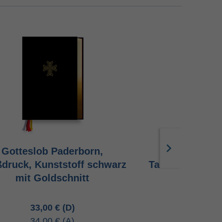
Gotteslob Paderborn,
Gotteslob P
druck, Kunststoff schwarz
Taschenausgab
mit Goldschnitt
ro
33,00 €
24,95 
34,00 €
25,70 