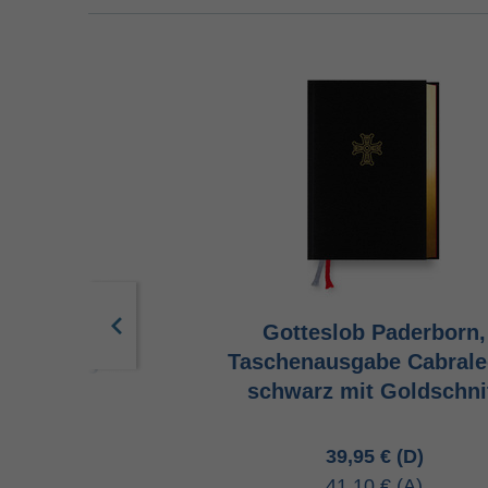
b Paderborn,
Gotteslob Paderborn,
ausgabe grau
Taschenausgabe Cabrale
schwarz mit Goldschni
00 €
39,95 €
70 €
41,10 €