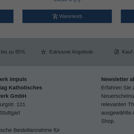
Warenkorb
e bis zu 85%
Exklusive Angebote
Kauf
erk impuls
Newsletter a
lag Katholisches
Erfahren Sie 
werk GmbH
Neuerscheinun
urgstr. 121
relevanten Th
Stuttgart
ausgewählte 
Shop.
nische Bestellannahme für