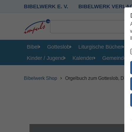
BIBELWERK E. V.
BIBELWERK VERLA
Bibel
Gotteslob
Liturgische Bücher
Kinder / Jugend
Kalender
Gemeinde
Bibelwerk Shop
Orgelbuch zum Gotteslob, Diö