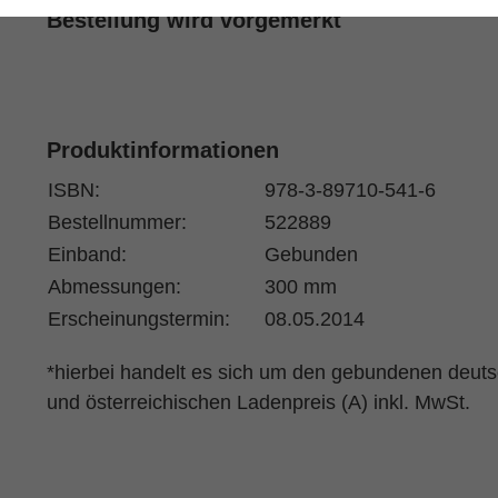
Bestellung wird vorgemerkt
Produktinformationen
ISBN:
978-3-89710-541-6
Bestellnummer:
522889
Einband:
Gebunden
Abmessungen:
300 mm
Erscheinungstermin:
08.05.2014
*hierbei handelt es sich um den gebundenen deut
und österreichischen Ladenpreis (A) inkl. MwSt.