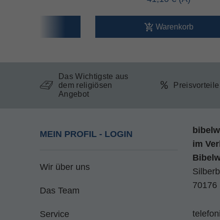
arenkorb
Warenkorb
Das Wichtigste aus
dem religiösen
Preisvorteil
Angebot
bibelw
MEIN PROFIL - LOGIN
im
Ver
Bibel
Wir über uns
Silberb
70176 
Das Team
telefo
Service