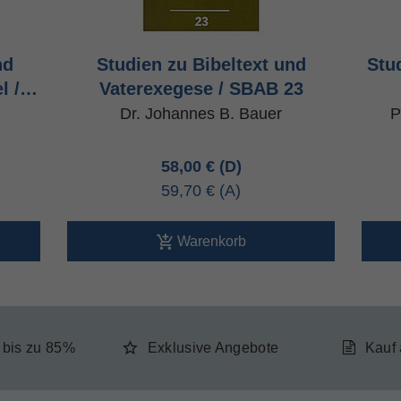
nd
Studien zu Bibeltext und
Stu
el /…
Vaterexegese / SBAB 23
Dr. Johannes B. Bauer
P
58,00 €
59,70 €
Warenkorb
e bis zu 85%
Exklusive Angebote
Kauf