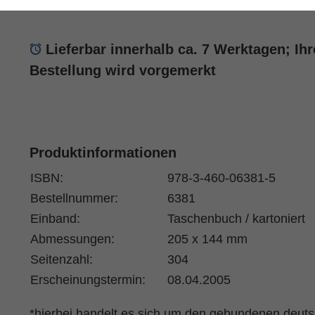
Dr. Norbert Lohfink SJ
(Autor:in)
Lieferbar innerhalb ca. 7 Werktagen; Ihr
Bestellung wird vorgemerkt
Produktinformationen
ISBN:
978-3-460-06381-5
Bestellnummer:
6381
Einband:
Taschenbuch / kartoniert
Abmessungen:
205 x 144 mm
Seitenzahl:
304
Erscheinungstermin:
08.04.2005
*hierbei handelt es sich um den gebundenen deut