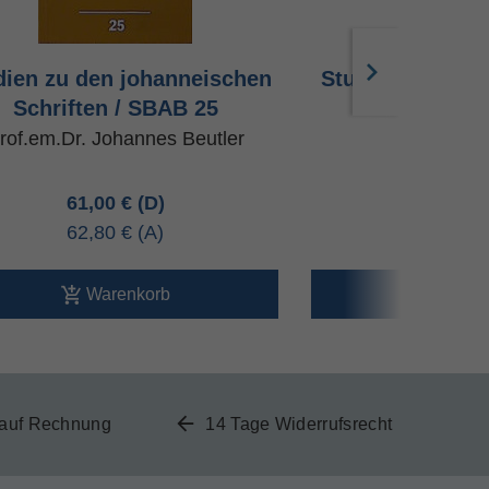
dien zu den johanneischen
Studien zu Kohe
Schriften / SBAB 25
Dr. Norbert 
rof.em.Dr. Johannes Beutler
61,00 €
58,00 
62,80 €
59,70 
Warenkorb
Ware
 auf Rechnung
14 Tage Widerrufsrecht