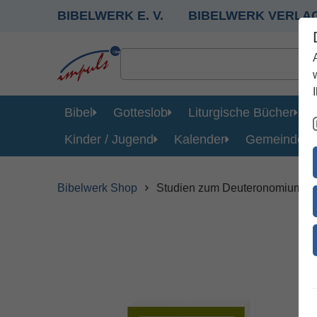
BIBELWERK E. V.
BIBELWERK VERLA
Bibel
Gotteslob
Liturgische Bücher
Kinder / Jugend
Kalender
Gemeinde
Bibelwerk Shop
Studien zum Deuteronomium und 