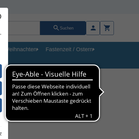
Suchen
,
Weihnachten
Fastenzeit / Ostern
ium
hen
z