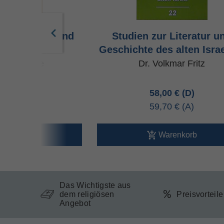
 Entstehung und
Studien zur Literatur u
ung des NT
Geschichte des alten Isra
fried Borse
Dr. Volkmar Fritz
00 €
58,00 €
70 €
59,70 €
arenkorb
Warenkorb
Das Wichtigste aus
dem religiösen
Preisvorteil
Angebot