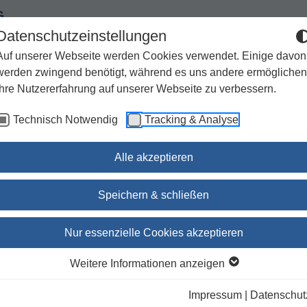
G
Datenschutzeinstellungen
Auf unserer Webseite werden Cookies verwendet. Einige davon
werden zwingend benötigt, während es uns andere ermöglichen
Ihre Nutzererfahrung auf unserer Webseite zu verbessern.
Spiritualität
Geschenke
Kirchenjahr / Lebensweg
Technisch Notwendig
Tracking & Analyse
Sachbuch / Wissenschaft
Zeitschriften
Alle akzeptieren
zur deuteronomistischen Literatur, V / SBAB 38
Speichern & schließen
Studien zum Deuteronom
Nur essenzielle Cookies akzeptieren
und zur deuteronomistisc
Weitere Informationen anzeigen
Literatur, V / SBAB 38
Impressum
|
Datenschut