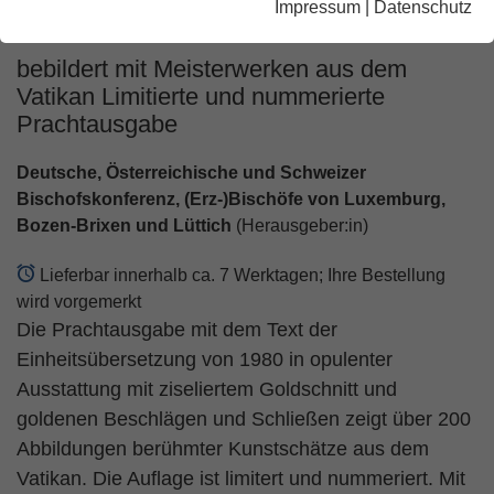
Impressum
|
Datenschutz
Vatikan-Bibel
bebildert mit Meisterwerken aus dem
Vatikan Limitierte und nummerierte
Prachtausgabe
Deutsche, Österreichische und Schweizer
Bischofskonferenz, (Erz-)Bischöfe von Luxemburg,
Bozen-Brixen und Lüttich
(Herausgeber:in)
Lieferbar innerhalb ca. 7 Werktagen; Ihre Bestellung
wird vorgemerkt
Die Prachtausgabe mit dem Text der
Einheitsübersetzung von 1980 in opulenter
Ausstattung mit ziseliertem Goldschnitt und
goldenen Beschlägen und Schließen zeigt über 200
Abbildungen berühmter Kunstschätze aus dem
Vatikan. Die Auflage ist limitert und nummeriert. Mit