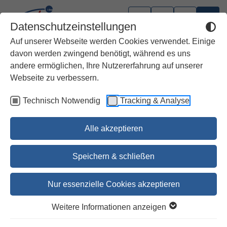
Datenschutzeinstellungen
Auf unserer Webseite werden Cookies verwendet. Einige
davon werden zwingend benötigt, während es uns
andere ermöglichen, Ihre Nutzererfahrung auf unserer
Webseite zu verbessern.
Technisch Notwendig
Tracking & Analyse
Alle akzeptieren
Speichern & schließen
Nur essenzielle Cookies akzeptieren
1
2
3
4
5
6
7
8
9
10
11
12
13
14
15
16
17
18
19
Weitere Informationen anzeigen
20
21
22
23
24
25
26
27