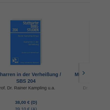
harren in der Verheißung /
Musik, Tanz un
SBS 204
20
rof. Dr. Rainer Kampling u.a.
Dr. Michaela 
38,00 €
35,00 
39,10 €
36,00 