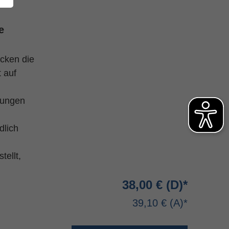
e
cken die
 auf
nungen
dlich
tellt,
38,00 €
39,10 €