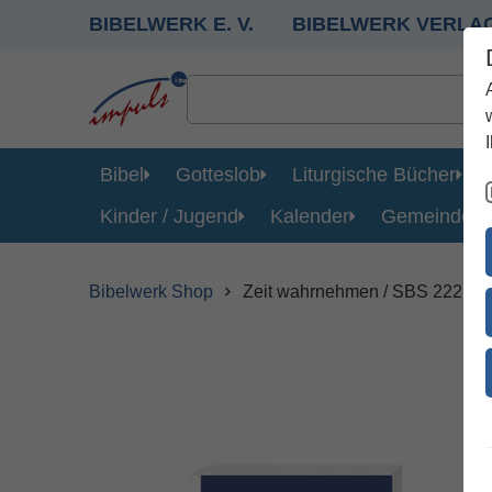
BIBELWERK E. V.
BIBELWERK VERLA
Bibel
Gotteslob
Liturgische Bücher
Kinder / Jugend
Kalender
Gemeinde
Bibelwerk Shop
Zeit wahrnehmen / SBS 222