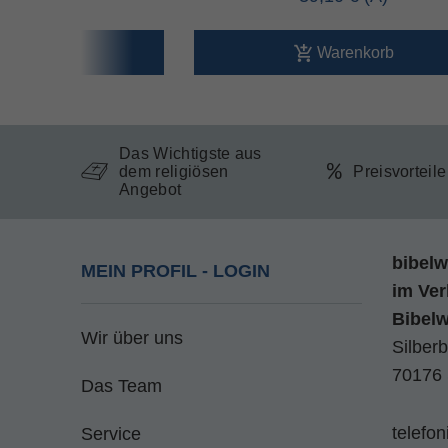
arenkorb
Warenkorb
Das Wichtigste aus
dem religiösen
Preisvorteil
Angebot
bibelw
MEIN PROFIL - LOGIN
im
Ver
Bibel
Wir über uns
Silberb
70176 
Das Team
telefo
Service