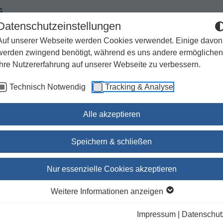
G
Datenschutzeinstellungen
Auf unserer Webseite werden Cookies verwendet. Einige davon
werden zwingend benötigt, während es uns andere ermöglichen
Ihre Nutzererfahrung auf unserer Webseite zu verbessern.
Spiritualität
Geschenke
Kirchenjahr / Lebensweg
Technisch Notwendig
Tracking & Analyse
Sachbuch / Wissenschaft
Zeitschriften
Alle akzeptieren
Speichern & schließen
Zeit wahrnehmen / SBS 22
Nur essenzielle Cookies akzeptieren
Feministisch-Theologische Perspektiv
Weitere Informationen anzeigen
das Erste Testament
Impressum
|
Datenschut
Dr. Uta Schmidt
(Herausgeber:in)