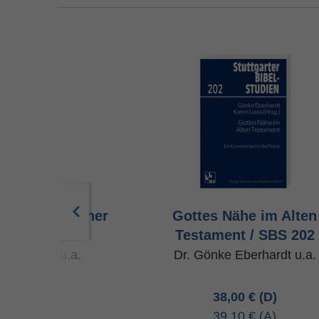
in menschlicher
Gottes Nähe im Alten
 / SBS 201
Testament / SBS 202
 Dormeyer u.a.
Dr. Gönke Eberhardt u.a.
00 €
38,00 €
10 €
39,10 €