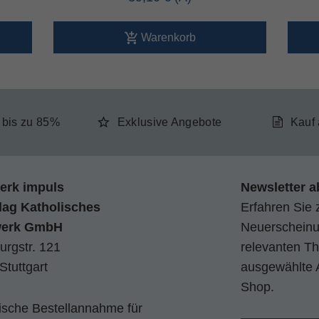
Warenkorb
e bis zu 85%
Exklusive Angebote
Kauf
erk impuls
Newsletter a
lag Katholisches
Erfahren Sie 
werk GmbH
Neuerscheinun
urgstr. 121
relevanten Th
Stuttgart
ausgewählte 
Shop.
nische Bestellannahme für