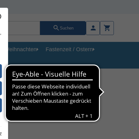
Suchen
,
Weihnachten
Fastenzeit / Ostern
2
en auf
z