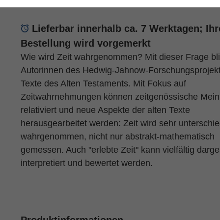
Lieferbar innerhalb ca. 7 Werktagen; Ihr
Bestellung wird vorgemerkt
Wie wird Zeit wahrgenommen? Mit dieser Frage bli
Autorinnen des Hedwig-Jahnow-Forschungsprojekt
Texte des Alten Testaments. Mit Fokus auf
Zeitwahrnehmungen können zeitgenössische Mei
relativiert und neue Aspekte der alten Texte
herausgearbeitet werden: Zeit wird sehr unterschie
wahrgenommen, nicht nur abstrakt-mathematisch
gemessen. Auch "erlebte Zeit" kann vielfältig darges
interpretiert und bewertet werden.