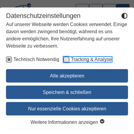
Datenschutzeinstellungen
Auf unserer Webseite werden Cookies verwendet. Einige
davon werden zwingend benötigt, während es uns
andere ermöglichen, Ihre Nutzererfahrung auf unserer
Neuer Stuttgarter Kommentar
Webseite zu verbessern.
AT (NSK AT)
Technisch Notwendig
Tracking & Analyse
Alle akzeptieren
Das Buch Micha
Dr. Robert Oberforcher
Speichern & schließen
18,90 €
19,50 €
Nur essenzielle Cookies akzeptieren
Jetzt vorbestellen
Weitere Informationen anzeigen