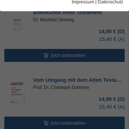
Impressum
|
Datenschutz
Bibelkunde Altes Testament
Dr. Manfred Oeming
14,90 €
15,40 €
Jetzt vorbestellen
Vom Umgang mit dem Alten Testa…
Prof. Dr. Christoph Dohmen
14,90 €
15,40 €
Jetzt vorbestellen