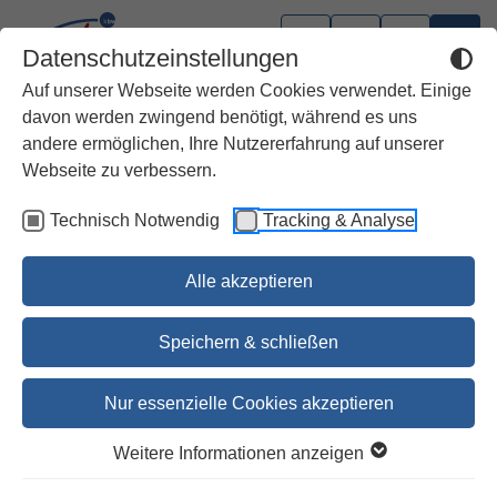
Datenschutzeinstellungen
Auf unserer Webseite werden Cookies verwendet. Einige
davon werden zwingend benötigt, während es uns
andere ermöglichen, Ihre Nutzererfahrung auf unserer
Stuttgarter Biblische
Webseite zu verbessern.
Aufsatzbände (SBAB)
Technisch Notwendig
Tracking & Analyse
Alle akzeptieren
Studien zur Theologie der
Dr. Gerhard Dautzenberg
Speichern & schließen
40,90 €
42,10 €
Nur essenzielle Cookies akzeptieren
nicht bestellbar
Weitere Informationen anzeigen