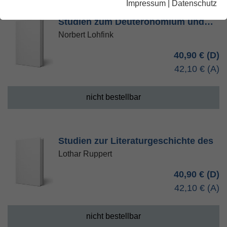
Impressum
|
Datenschutz
Studien zum Deuteronomium und…
Norbert Lohfink
40,90 €
42,10 €
nicht bestellbar
Studien zur Literaturgeschichte des
Lothar Ruppert
40,90 €
42,10 €
nicht bestellbar