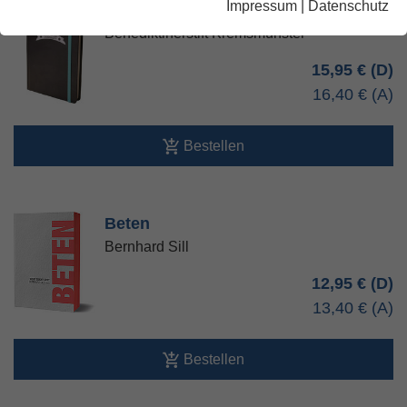
Impressum
|
Datenschutz
Oremus
Benediktinerstift Kremsmünster
15,95 €
16,40 €
Bestellen
Beten
Bernhard Sill
12,95 €
13,40 €
Bestellen