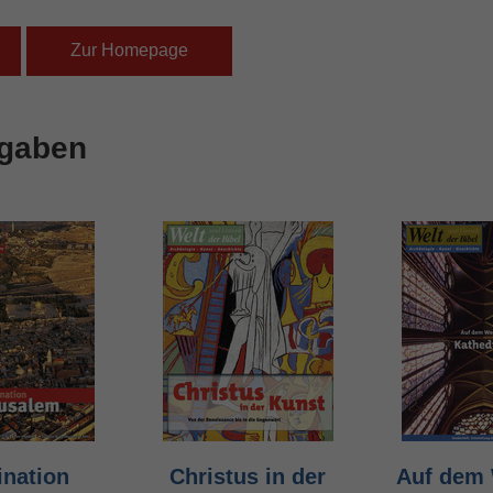
Zur Homepage
sgaben
ination
Christus in der
Auf dem 