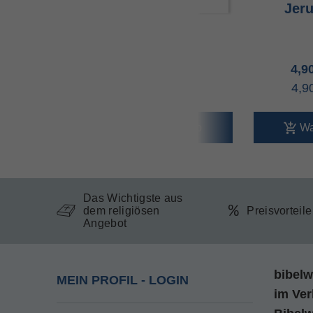
hichte einer
Bibel
Jer
,90 €
4,90 €
4,9
,10 €
4,90 €
4,9
Warenkorb
Warenkorb
Wa
Das Wichtigste aus
dem religiösen
Preisvorteil
Angebot
bibelw
MEIN PROFIL - LOGIN
im
Ver