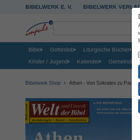
BIBELWERK E. V.
BIBELWERK VERLA
Bibel
Gotteslob
Liturgische Bücher
Kinder / Jugend
Kalender
Gemeinde
Bibelwerk Shop
Athen - Von Sokrates zu Paulus