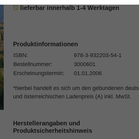
lieferbar innerhalb 1-4 Werktagen
Produktinformationen
ISBN:
978-3-932203-54-1
Bestellnummer:
3000601
Erscheinungstermin:
01.01.2006
*hierbei handelt es sich um den gebundenen deut
und österreichischen Ladenpreis (A) inkl. MwSt.
Herstellerangaben und
Produktsicherheitshinweis