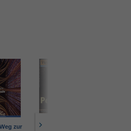
Weg zur
Petra
Paulus -