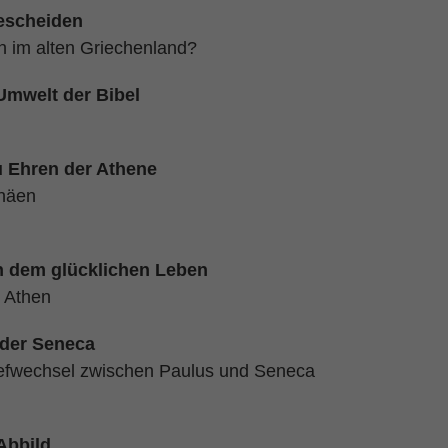
bescheiden
 im alten Griechenland?
Umwelt der Bibel
u Ehren der Athene
näen
h dem glücklichen Leben
 Athen
üder Seneca
iefwechsel zwischen Paulus und Seneca
Abbild