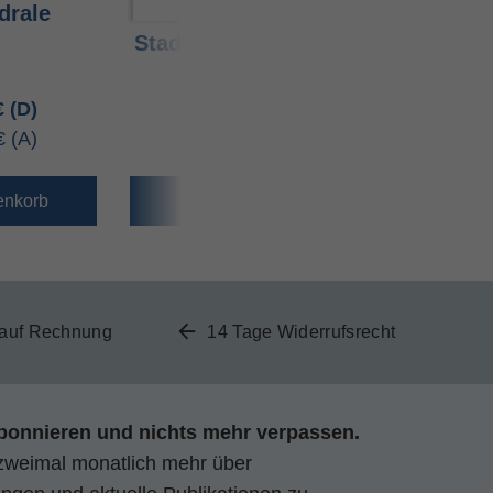
drale
Geheimnisvolle
unbequ
Stadt der Nabatäer
Apost
 €
4,90 €
4,90 €
 €
4,90 €
4,90 €
enkorb
Warenkorb
Waren
 auf Rechnung
14 Tage Widerrufsrecht
bonnieren und nichts mehr verpassen.
zweimal monatlich mehr über