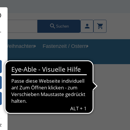
Suchen
,
Weihnachten
Fastenzeit / Ostern
z