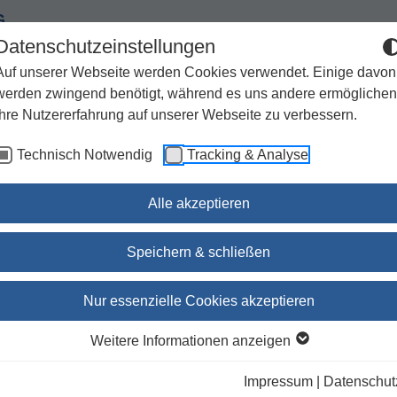
G
Datenschutzeinstellungen
Auf unserer Webseite werden Cookies verwendet. Einige davon
werden zwingend benötigt, während es uns andere ermöglichen
Ihre Nutzererfahrung auf unserer Webseite zu verbessern.
Spiritualität
Geschenke
Kirchenjahr / Lebensweg
Technisch Notwendig
Tracking & Analyse
Sachbuch / Wissenschaft
Zeitschriften
Alle akzeptieren
Speichern & schließen
Athen - Von Sokrates zu
Nur essenzielle Cookies akzeptieren
Paulus
Weitere Informationen anzeigen
Welt und Umwelt der Bibel 1/06
Impressum
|
Datenschut