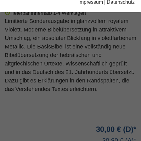
Impressum
|
Datenschutz
lieferbar innerhalb 1-4 Werktagen
Limitierte Sonderausgabe in glanzvollem royalem
Violett. Moderne Bibelübersetzung in attraktivem
Umschlag, ein absoluter Blickfang in violettfarbenem
Metallic. Die BasisBibel ist eine vollständig neue
Bibelübersetzung der hebräischen und
altgriechischen Urtexte. Wissenschaftlich geprüft
und in das Deutsch des 21. Jahrhunderts übersetzt.
Dazu gibt es Erklärungen in den Randspalten, die
das Verstehendes Textes erleichtern.
30,00 €
30,90 €