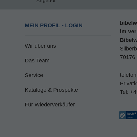
Angebot
bibelw
MEIN PROFIL - LOGIN
im
Ver
Bibel
Wir über uns
Silberb
70176 
Das Team
telefo
Service
Privat
Kataloge & Prospekte
Tel:
+4
Für Wiederverkäufer