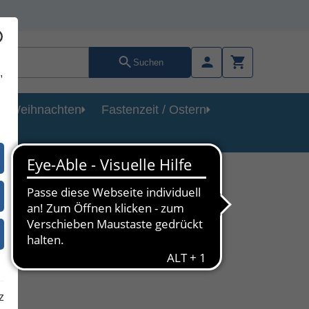
Suchen
,
Weihnachten
Fastenzeit / Ostern
ch
ie Bibel
z