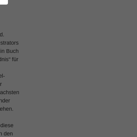
d.
strators
Ein Buch
nis" für
l-
r
fachsten
inder
tehen.
 diese
on den