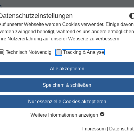
G
Datenschutzeinstellungen
Auf unserer Webseite werden Cookies verwendet. Einige davon
werden zwingend benötigt, während es uns andere ermöglichen
Ihre Nutzererfahrung auf unserer Webseite zu verbessern.
Spiritualität
Geschenke
Kirchenjahr / Lebensweg
Technisch Notwendig
Tracking & Analyse
Sachbuch / Wissenschaft
Zeitschriften
Alle akzeptieren
Speichern & schließen
Das große Bibel-Bilderbu
Nur essenzielle Cookies akzeptieren
Alle Geschichten der Reihe Was uns d
Weitere Informationen anzeigen
erzählt' in einem Band
Impressum
|
Datenschut
Kees de Kort
(Illustrator:in)