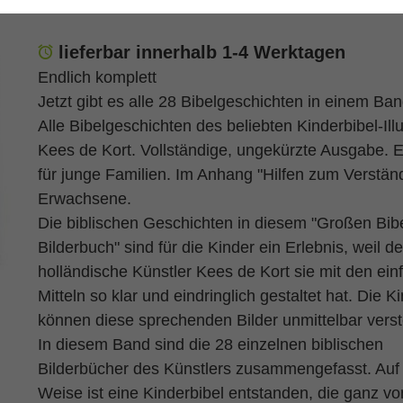
lieferbar innerhalb 1-4 Werktagen
Endlich komplett
Jetzt gibt es alle 28 Bibelgeschichten in einem Ban
Alle Bibelgeschichten des beliebten Kinderbibel-Illu
Kees de Kort. Vollständige, ungekürzte Ausgabe. 
für junge Familien. Im Anhang "Hilfen zum Verständ
Erwachsene.
Die biblischen Geschichten in diesem "Großen Bibe
Bilderbuch" sind für die Kinder ein Erlebnis, weil de
holländische Künstler Kees de Kort sie mit den ein
Mitteln so klar und eindringlich gestaltet hat. Die K
können diese sprechenden Bilder unmittelbar vers
In diesem Band sind die 28 einzelnen biblischen
Bilderbücher des Künstlers zusammengefasst. Auf
Weise ist eine Kinderbibel entstanden, die ganz v