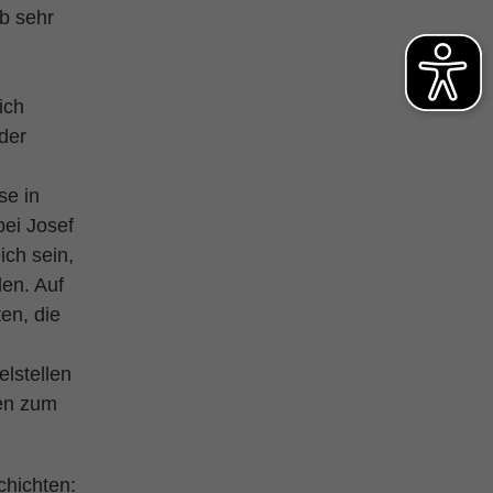
lb sehr
ich
der
se in
ei Josef
ich sein,
den. Auf
en, die
elstellen
fen zum
chichten: