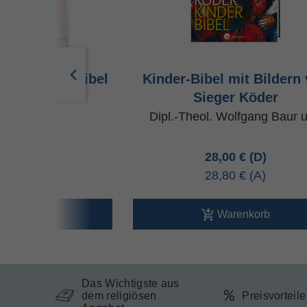
Bilder-Buch-Bibel
Kinder-Bibel mit Bildern
Sieger Köder
iehl u.a.
Dipl.-Theol. Wolfgang Baur u
95 €
28,00 €
20 €
28,80 €
arenkorb
Warenkorb
Das Wichtigste aus
dem religiösen
Preisvorteil