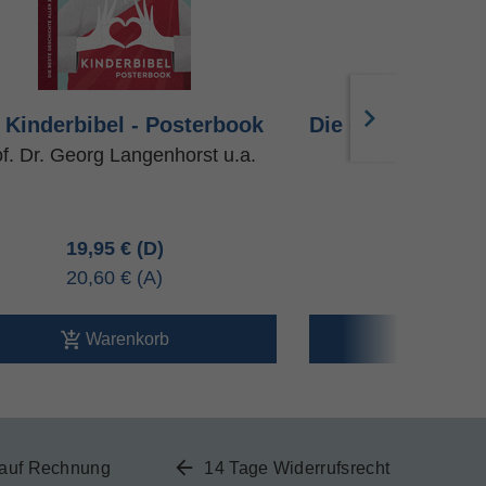
 Kinderbibel - Posterbook
Die große Kinder
Ta
f. Dr. Georg Langenhorst u.a.
Beatrix Mo
19,95 €
19,95 
20,60 €
20,60 
Warenkorb
Ware
 auf Rechnung
14 Tage Widerrufsrecht