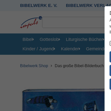
BIBELWERK E. V.
BIBELWERK VERLA
Bibel
Gotteslob
Liturgische Bücher
Kinder / Jugend
Kalender
Gemeinde
Bibelwerk Shop
Das große Bibel-Bilderbuch