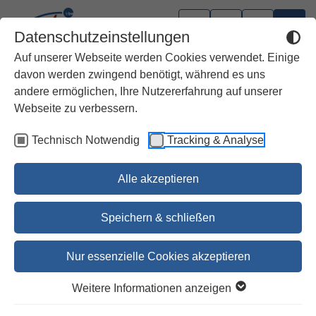
Datenschutzeinstellungen
Auf unserer Webseite werden Cookies verwendet. Einige
davon werden zwingend benötigt, während es uns
andere ermöglichen, Ihre Nutzererfahrung auf unserer
Webseite zu verbessern.
Technisch Notwendig
Tracking & Analyse
Alle akzeptieren
Speichern & schließen
Nur essenzielle Cookies akzeptieren
1
2
3
4
5
6
7
8
9
10
11
12
13
14
15
16
17
18
19
Weitere Informationen anzeigen
Dein Advent steht Kopf 2