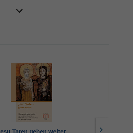
Jesu Taten gehen weiter
Paulus sch