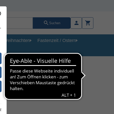
Suchen
,
Weihnachten
Fastenzeit / Ostern
annes
iert
z