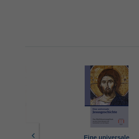
ebendigste
Eine universale