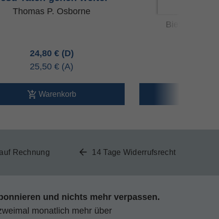
Gemei
Thomas P. Osborne
Bieberstein, 
24,80 €
59,60 
25,50 €
61,30 
Warenkorb
Ware
 auf Rechnung
14 Tage Widerrufsrecht
bonnieren und nichts mehr verpassen.
zweimal monatlich mehr über