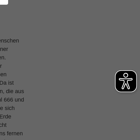
Menschen
iner
en.
r
sen
Da ist
n, die aus
hl 666 und
e sich
 Erde
cht
ns fernen