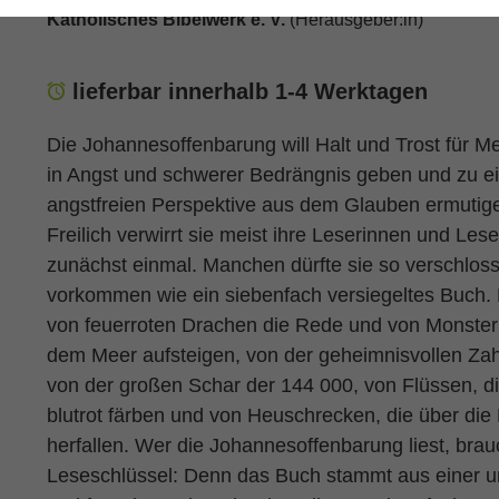
Katholisches Bibelwerk e. V.
(Herausgeber:in)
lieferbar innerhalb 1-4 Werktagen
Die Johannesoffenbarung will Halt und Trost für 
in Angst und schwerer Bedrängnis geben und zu e
angstfreien Perspektive aus dem Glauben ermutig
Freilich verwirrt sie meist ihre Leserinnen und Lese
zunächst einmal. Manchen dürfte sie so verschlos
vorkommen wie ein siebenfach versiegeltes Buch. 
von feuerroten Drachen die Rede und von Monster
dem Meer aufsteigen, von der geheimnisvollen Za
von der großen Schar der 144 000, von Flüssen, di
blutrot färben und von Heuschrecken, die über die
herfallen. Wer die Johannesoffenbarung liest, brau
Leseschlüssel: Denn das Buch stammt aus einer u