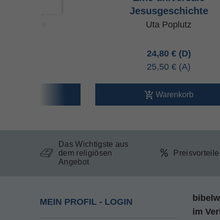
erzählung
Jesusgeschichte
 P. Osborne
Uta Poplutz
80 €
24,80 €
50 €
25,50 €
arenkorb
Warenkorb
Das Wichtigste aus
dem religiösen
Preisvorteil
Angebot
bibelw
MEIN PROFIL - LOGIN
im
Ver