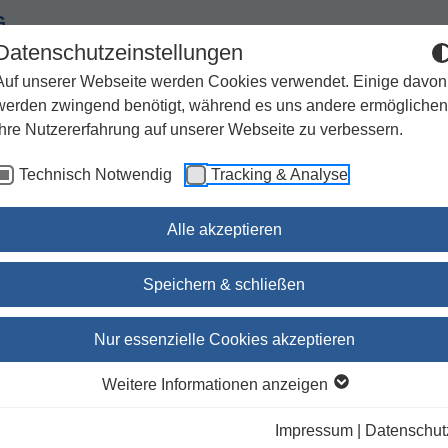
G
Datenschutzeinstellungen
Auf unserer Webseite werden Cookies verwendet. Einige davon
werden zwingend benötigt, während es uns andere ermöglichen
Ihre Nutzererfahrung auf unserer Webseite zu verbessern.
Spiritualität
Geschenke
Kirchenjahr / Lebensweg
Technisch Notwendig
Tracking & Analyse
Sachbuch / Wissenschaft
Zeitschriften
Alle akzeptieren
Speichern & schließen
Die Offenbarung des Joh
Nur essenzielle Cookies akzeptieren
aus dem Urtext übersetzt und komment
Weitere Informationen anzeigen
von Hans-Georg Gradl
Impressum
|
Datenschut
Hans-Georg Gradl
(Autor:in),
Annelise Hecht
(Autor:in),