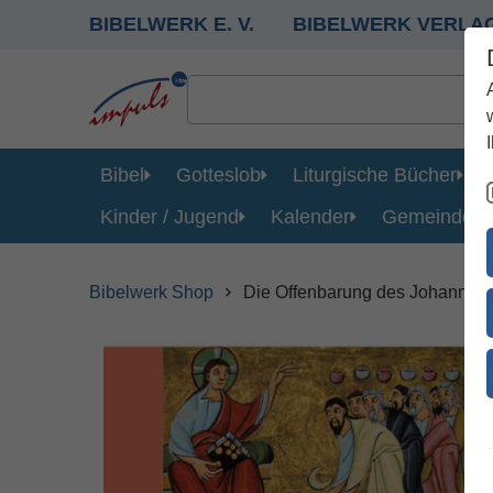
BIBELWERK E. V.
BIBELWERK VERLA
Bibel
Gotteslob
Liturgische Bücher
Kinder / Jugend
Kalender
Gemeinde
Bibelwerk Shop
Die Offenbarung des Johannes