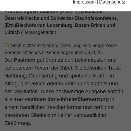
Impressum
|
Datenschutz
Prof. Dr. Egbert Ballhorn
(Autor:in),
Deutsche,
Österreichische und Schweizer Bischofskonferenz,
(Erz-)Bischöfe von Luxemburg, Bozen-Brixen und
Lüttich
(Herausgeber:in)
Noch nicht erschienen, Bestellung wird vorgemerkt.
Voraussichtliches Erscheinungsdatum 09.2026
Die
Psalmen
gehören zu den bekanntesten und
beliebtesten Texten der Bibel. Sie schenken Trost,
Hoffnung, Orientierung und spirituelle Kraft – im
Alltag, auf Reisen oder in Zeiten des Gebets und
der Meditation. Diese hochwertige Ausgabe enthält
alle
150 Psalmen der Einheitsübersetzung
in
einem handlichen Taschenformat und verbindet
bewährten Bibeltext mit einer verständlichen
Einführung.