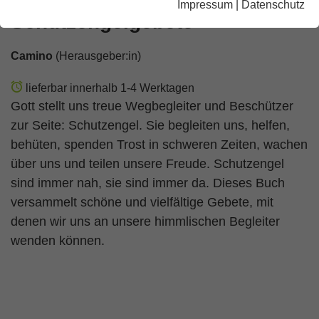
Impressum
|
Datenschutz
Schutzengelgebete
Camino
(Herausgeber:in)
lieferbar innerhalb 1-4 Werktagen
Gott stellt uns treue Wegbegleiter und Beschützer
zur Seite: Schutzengel. Sie begleiten uns, helfen,
behüten, spenden Trost in schweren Zeiten, wachen
über uns und teilen unsere Freude. Schutzengel
sind immer nah, sie sind immer da. Dieses Buch
versammelt schöne und vielfältige Gebete, mit
denen wir uns an unsere himmlischen Begleiter
wenden können.