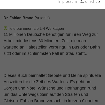
Impressum
|
Datenschutz
Gebetbuch für Pendler und Vielfahrer
Dr. Fabian Brand
(Autor:in)
lieferbar innerhalb 1-4 Werktagen
11 Millionen Deutsche benötigen für ihren Weg zur
Arbeit mindestens 30 Minuten. Zeit, die man
wartend an Haltestellen verbringt, in Bus oder Bahn
sitzt oder im schlimmsten Fall im Stau steht…
Dieses Buch beinhaltet Gebete und kleine spirituelle
Auszeiten für die Zeit des Wartens: Es geht um
Sorgen und Nöte, Wünsche und Hoffnungen rund
um das Unterwegs-Sein auf den Straßen und
Gleisen. Fabian Brand versucht in kurzen Gebeten