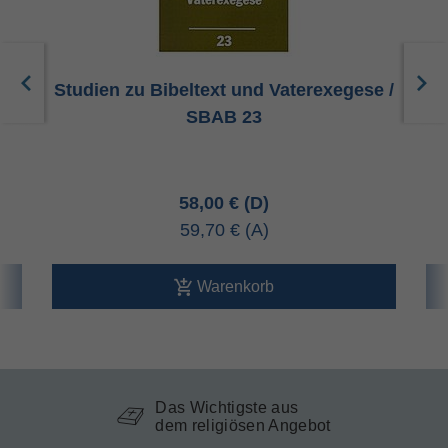
e
Studien zu Bibeltext und Vaterexegese /
St
SBAB 23
58,00 €
59,70 €
Warenkorb
Das Wichtigste aus
dem religiösen Angebot