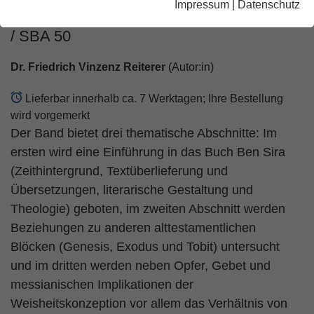
Impressum
|
Datenschutz
Studien zum Buch Ben Sira (Jesus Sirach)
/ SBA 50
Dr. Friedrich Vinzenz Reiterer
(Autor:in)
Lieferbar innerhalb ca. 7 Werktagen; Ihre Bestellung
wird vorgemerkt
Der Band bietet drei thematische Abschnitte: Im
ersten wird eine Einführung in das Buch Ben Sira
(Zeithintergrund, Textüberlieferung und
Übersetzungen, literarische Gestaltung und
Theologie) geboten, im zweiten Abschnitt werden
Beziehungen zu anderen alttestamentlichen
Blöcken (Genesis, Exodus und Tobit) untersucht
und im dritten werden neben Opfer, Gebet und
messianischen Implikationen der
Weisheitskonzeption vor allem das Verhältnis von