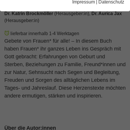
Impressum
|
Datenschutz
Dr. Katrin Brockmöller
(Herausgeber:in),
Dr. Aurica Jax
(Herausgeber:in)
lieferbar innerhalb 1-4 Werktagen
Gebete von Frauen* für alle! – In diesem Buch
haben Frauen* ihr ganzes Leben ins Gespräch mit
Gott gebracht: Erfahrungen von Geburt und
Sterben, Beziehungen zu Familie, Freund*innen und
zur Natur, Sehnsucht nach Segen und Begleitung,
Freuden und Sorgen des alltäglichen Lebens im
Tages- und Jahreslauf. Diese Herzenstexte möchten
andere ermutigen, stärken und inspirieren.
Über die Autor:innen