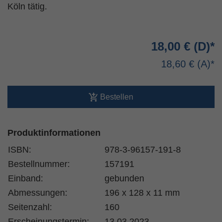
Köln tätig.
18,00 €
18,60 €
Bestellen
Produktinformationen
ISBN:
978-3-96157-191-8
Bestellnummer:
157191
Einband:
gebunden
Abmessungen:
196 x 128 x 11 mm
Seitenzahl:
160
Erscheinungstermin:
13.03.2023