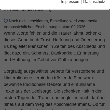
Impressum
|
Datenschutz
Dr. Ulrike Altherr
(Autor:in)
Noch nicht erschienen, Bestellung wird vorgemerkt.
Voraussichtliches Erscheinungsdatum 09.2026
Wenn Worte fehlen und die Trauer lähmt, schenkt
dieses Gebetbuch Trost, Hoffnung und Orientierung.
Es begleitet Menschen in Zeiten des Abschieds und
lädt dazu ein, Schmerz, Dankbarkeit, Erinnerung
und Hoffnung im Gebet vor Gott zu bringen.
Sorgfältig ausgewählte Gebete für Verstorbene und
Hinterbliebene verbinden tröstende Bibelworte,
bewährte traditionelle Gebete und einfühlsame
Texte aus der Seelsorge. Sie schenken Halt in den
ersten Tagen der Trauer und begleiten auch darüber
hinaus auf dem Weg des Abschiednehmens. Ob für