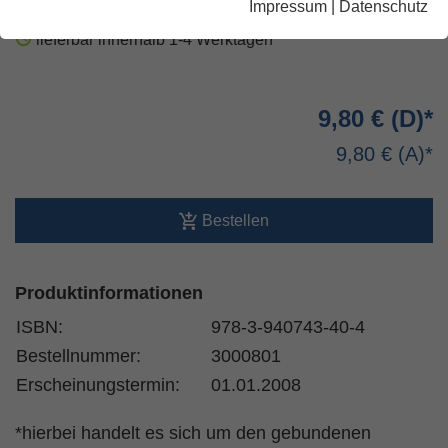
Impressum
|
Datenschutz
lieferbar innerhalb 1-4 Werktagen
9,80 €
9,80 €
Bestellen
Produktinformationen
ISBN:
978-3-940743-40-4
Bestellnummer:
3000801
Erscheinungstermin:
01.01.2008
*hierbei handelt es sich um den gebundenen