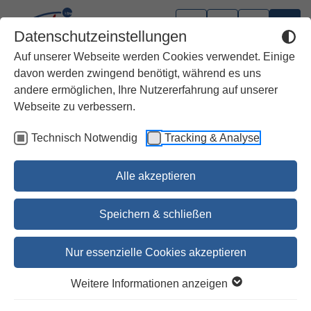
Datenschutzeinstellungen
Auf unserer Webseite werden Cookies verwendet. Einige
davon werden zwingend benötigt, während es uns
andere ermöglichen, Ihre Nutzererfahrung auf unserer
Webseite zu verbessern.
Technisch Notwendig
Tracking & Analyse
Alle akzeptieren
Speichern & schließen
Nur essenzielle Cookies akzeptieren
Gott und das Geld
Weitere Informationen anzeigen
Welt und Umwelt der Bibel 1/08