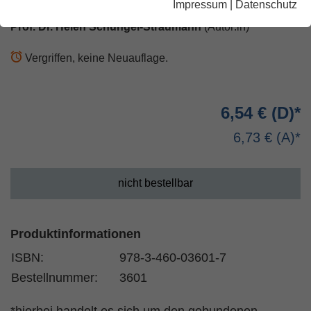
Impressum
|
Datenschutz
Prof. Dr. Helen Schüngel-Straumann
(Autor:in)
Vergriffen, keine Neuauflage.
6,54 €
6,73 €
nicht bestellbar
Produktinformationen
ISBN:
978-3-460-03601-7
Bestellnummer:
3601