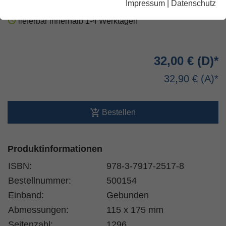
Impressum
|
Datenschutz
lieferbar innerhalb 1-4 Werktagen
32,00 €
32,90 €
Bestellen
Produktinformationen
ISBN:
978-3-7917-2517-8
Bestellnummer:
500154
Einband:
Gebunden
Abmessungen:
115 x 175 mm
Seitenzahl:
1296