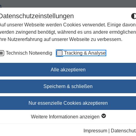
G
Datenschutzeinstellungen
Auf unserer Webseite werden Cookies verwendet. Einige davon
werden zwingend benötigt, während es uns andere ermöglichen
Ihre Nutzererfahrung auf unserer Webseite zu verbessern.
Spiritualität
Geschenke
Kirchenjahr / Lebensweg
Technisch Notwendig
Tracking & Analyse
Sachbuch / Wissenschaft
Zeitschriften
Alle akzeptieren
weiß mit Goldschnitt
Speichern & schließen
Gotteslob Eichstätt,
Nur essenzielle Cookies akzeptieren
Kunstleder weiß mit
Weitere Informationen anzeigen
Goldschnitt
Impressum
|
Datenschut