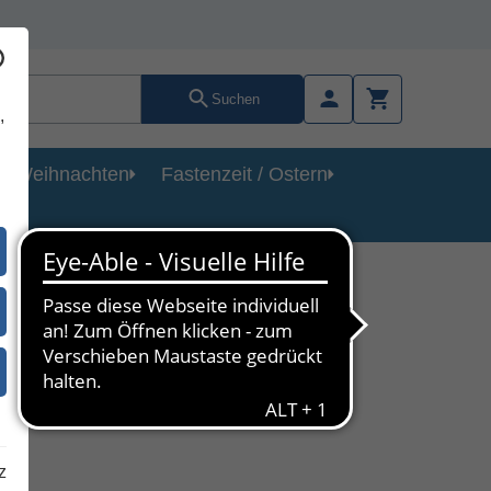
Suchen
,
Weihnachten
Fastenzeit / Ostern
z