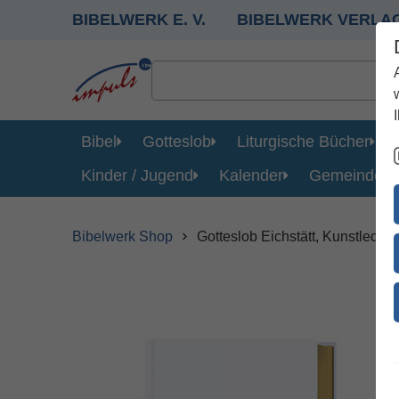
BIBELWERK E. V.
BIBELWERK VERLA
Bibel
Gotteslob
Liturgische Bücher
Kinder / Jugend
Kalender
Gemeinde
Bibelwerk Shop
Gotteslob Eichstätt, Kunstleder 