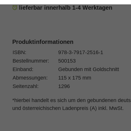
lieferbar innerhalb 1-4 Werktagen
Produktinformationen
ISBN:
978-3-7917-2516-1
Bestellnummer:
500153
Einband:
Gebunden mit Goldschnitt
Abmessungen:
115 x 175 mm
Seitenzahl:
1296
*hierbei handelt es sich um den gebundenen deut
und österreichischen Ladenpreis (A) inkl. MwSt.