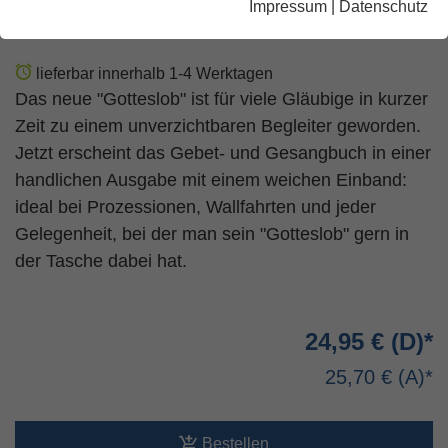
Impressum
|
Datenschutz
rot
lieferbar innerhalb 1-4 Werktagen
Das neue "Gotteslob" ist für viele Gläubige in kurzer
Zeit zu einem unverzichtbaren Begleiter geworden.
Jetzt erscheint das Gebet- und Gesangbuch in einer
handlichen Ausgabe mit einem weichen Einband:
ideal bei Prozessionen, Wallfahrten und jeder
Gelegenheit, bei der man sein "Gotteslob" gern in
der Tasche dabei hat.
24,95 €
25,70 €
Bestellen