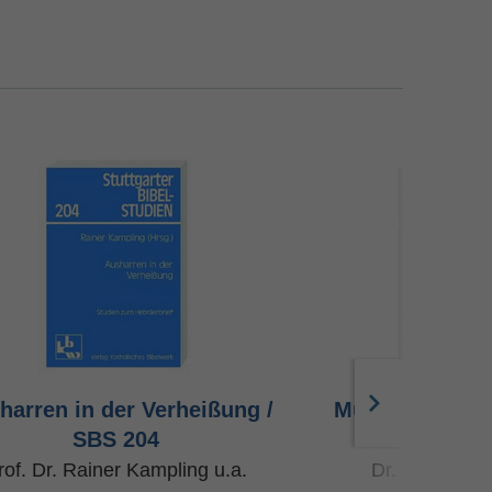
harren in der Verheißung /
Musik, Tanz un
SBS 204
20
rof. Dr. Rainer Kampling u.a.
Dr. Michaela 