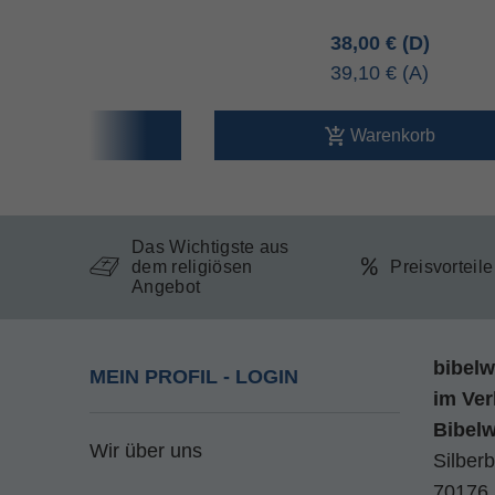
00 €
38,00 €
10 €
39,10 €
arenkorb
Warenkorb
Das Wichtigste aus
dem religiösen
Preisvorteil
Angebot
bibelw
MEIN PROFIL - LOGIN
im
Ver
Bibel
Wir über uns
Silberb
70176 