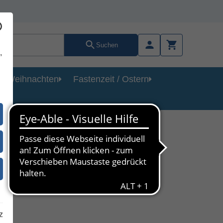
Suchen
,
Weihnachten
Fastenzeit / Ostern
irche
z