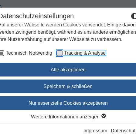
G
Datenschutzeinstellungen
Auf unserer Webseite werden Cookies verwendet. Einige davon
werden zwingend benötigt, während es uns andere ermöglichen
Ihre Nutzererfahrung auf unserer Webseite zu verbessern.
Spiritualität
Geschenke
Kirchenjahr / Lebensweg
Technisch Notwendig
Tracking & Analyse
Sachbuch / Wissenschaft
Zeitschriften
Alle akzeptieren
im frühen
Speichern & schließen
Hausgemeinde und Hausk
Nur essenzielle Cookies akzeptieren
im frühen
Weitere Informationen anzeigen
Christentum
Impressum
|
Datenschut