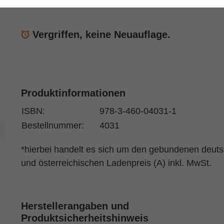
Dr. Hans-Josef Klauck
(Autor:in)
Vergriffen, keine Neuauflage.
Produktinformationen
ISBN:
978-3-460-04031-1
Bestellnummer:
4031
*hierbei handelt es sich um den gebundenen deut
und österreichischen Ladenpreis (A) inkl. MwSt.
Herstellerangaben und
Produktsicherheitshinweis