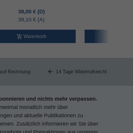
38,00 €
35,00 
39,10 €
36,00 
Warenkorb
Ware
 auf Rechnung
14 Tage Widerrufsrecht
bonnieren und nichts mehr verpassen.
zweimal monatlich mehr über
gen und aktuelle Publikationen zu
emen. Zusätzlich informieren wir Sie über
Angebote und Preisaktionen aus unserem