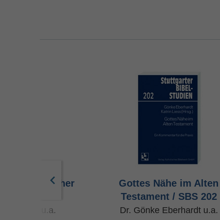
in menschlicher
Gottes Nähe im Alten
 / SBS 201
Testament / SBS 202
 Dormeyer u.a.
Dr. Gönke Eberhardt u.a.