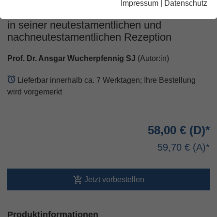
Impressum
|
Datenschutz
Theologie 1.Christentum Das Zeugnis Jesu
in seiner neutestamentlichen und
nachneutestamentlichen Rezeption
Prof. Dr. Ansgar Wucherpfennig SJ
(Autor:in)
Lieferbar innerhalb ca. 7 Werktagen; Ihre Bestellung
wird vorgemerkt
58,00 €
59,70 €
Jetzt vorbestellen
Produktinformationen