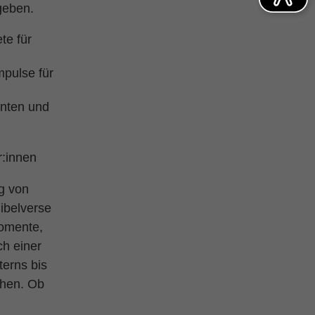
geben.
te für
mpulse für
nten und
r:innen
ng von
ibelverse
momente,
ch einer
terns bis
chen. Ob