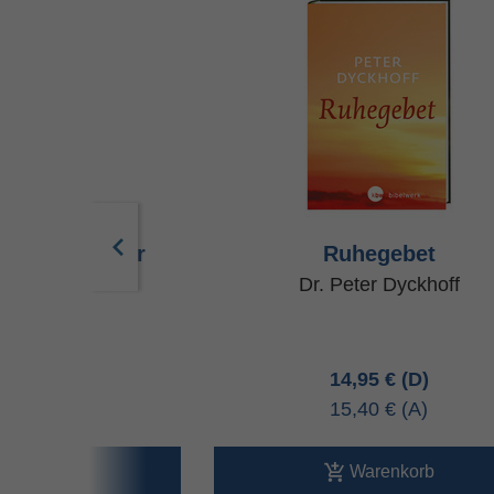
in Gottes Ohr
Ruhegebet
eitenbach u.a.
Dr. Peter Dyckhoff
95 €
14,95 €
40 €
15,40 €
arenkorb
Warenkorb