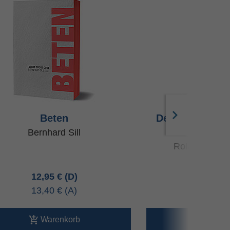
Beten
Der Segen des
dein Beg
Bernhard Sill
Roland Breite
12,95 €
4,99 
13,40 €
5,20 
Warenkorb
Ware