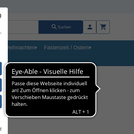
Suchen
,
Weihnachten
Fastenzeit / Ostern
lung
z