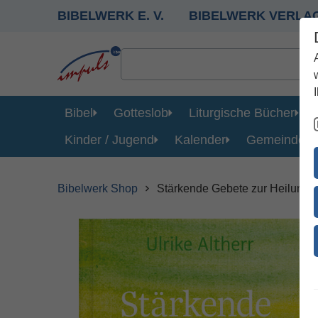
BIBELWERK E. V.
BIBELWERK VERLA
Bibel
Gotteslob
Liturgische Bücher
Kinder / Jugend
Kalender
Gemeinde
Bibelwerk Shop
Stärkende Gebete zur Heilung