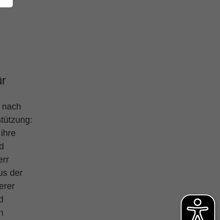
ür
h nach
tützung:
ihre
d
err
us der
erer
d
n