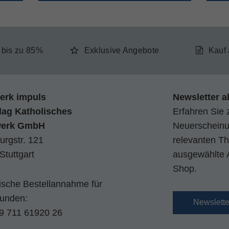
e bis zu 85%
Exklusive Angebote
Kauf
erk impuls
Newsletter a
lag Katholisches
Erfahren Sie 
werk GmbH
Neuerscheinun
urgstr. 121
relevanten Th
Stuttgart
ausgewählte 
Shop.
nische Bestellannahme für
kunden:
Newslett
9 711 61920 26