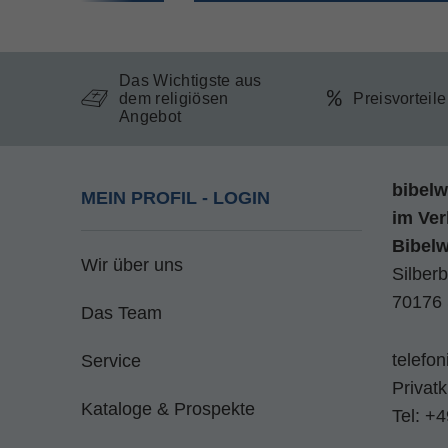
Das Wichtigste aus
dem religiösen
Preisvorteil
Angebot
bibelw
MEIN PROFIL - LOGIN
im
Ver
Bibel
Wir über uns
Silberb
70176 
Das Team
telefo
Service
Privat
Kataloge & Prospekte
Tel:
+4