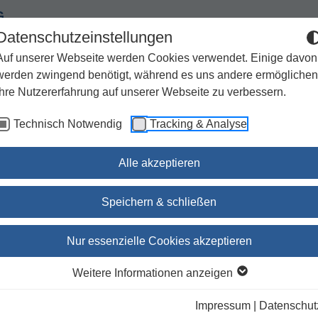
G
Datenschutzeinstellungen
Auf unserer Webseite werden Cookies verwendet. Einige davon
werden zwingend benötigt, während es uns andere ermöglichen
Ihre Nutzererfahrung auf unserer Webseite zu verbessern.
Spiritualität
Geschenke
Kirchenjahr / Lebensweg
Technisch Notwendig
Tracking & Analyse
Sachbuch / Wissenschaft
Zeitschriften
Alle akzeptieren
Speichern & schließen
Stärkende Gebete zur Hei
Nur essenzielle Cookies akzeptieren
Neu verfasste Texte und traditionelle
Weitere Informationen anzeigen
Bibelverse
Impressum
|
Datenschut
Dr. Ulrike Altherr
(Autor:in)