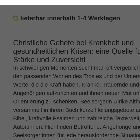
lieferbar innerhalb 1-4 Werktagen
Christliche Gebete bei Krankheit und
gesundheitlichen Krisen: eine Quelle f
Stärke und Zuversicht
In schwierigen Momenten sucht man oft vergeblic
den passenden Worten des Trostes und der Unters
Worte, die die Kraft haben, Kranke, Trauernde und 
Angehörigen aufzurichten und ihnen neuen Mut un
Orientierung zu schenken. Seelsorgerin Ulrike Alth
versammelt in ihrem Buch kurze Heilungsgebete a
Bibel, kraftvolle Psalmen und zahlreiche Texte weit
Autor:innen. Hier finden Betroffene, Angehörige un
Seelsorger:innen für jede herausfordernde Situatio