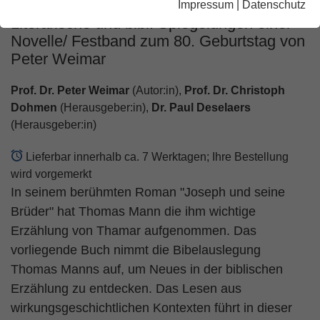
Impressum
|
Datenschutz
Literarische und bibl. Spiegelungen einer
Novelle/ Festband zum 80. Geburtstag von
Peter Weimar
Prof. Dr. Peter Weimar
(Autor:in),
Prof. Dr. Christoph
Dohmen
(Herausgeber:in),
Dr. Paul Deselaers
(Herausgeber:in)
Lieferbar innerhalb ca. 7 Werktagen; Ihre Bestellung
wird vorgemerkt
In seinem berühmten Roman "Joseph und seine
Brüder" hat Thomas Mann die ihm wichtige
Erzählung von Thamar aufgenommen. Das
vorliegende Buch nimmt die Bibelauslegung
Thomas Manns auf, um Neues in der biblischen
Erzählung zu entdecken. Das Lesen aus
wirkungsgeschichtlichen Kontexten führt in dieser