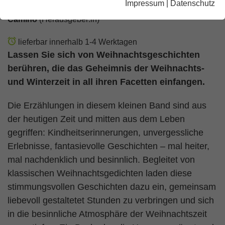
Impressum
|
Datenschutz
Camino
(Herausgeber:in)
lieferbar innerhalb 1-4 Werktagen
Lassen Sie sich von Weihnachtsgeschichten
berühren, die das Geheimnis der Weihnachts-
und Winterzeit in all ihren Facetten einfangen.
Die Erzählungen in diesem kleinen Band sind aus
der heutigen Zeit und mitten aus dem Leben
gegriffen: Kindheitserinnerungen, unvergessliche
Erlebnisse, fantasievolle Geschichten – mal heiter,
mal nachdenklich und besinnlich. Begleitet von
klassischen Weihnachtsgedichten laden diese
stimmungsvollen Geschichten dazu ein, gemeinsam
liebevoll gestaltetet Stunden zu verbringen und sich
in die besinnliche Atmosphäre der Weihnachtszeit