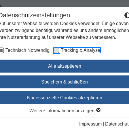
G
Datenschutzeinstellungen
Auf unserer Webseite werden Cookies verwendet. Einige davon
werden zwingend benötigt, während es uns andere ermöglichen
Ihre Nutzererfahrung auf unserer Webseite zu verbessern.
Spiritualität
Geschenke
Kirchenjahr / Lebensweg
Technisch Notwendig
Tracking & Analyse
Sachbuch / Wissenschaft
Zeitschriften
Alle akzeptieren
016
Teilausgaben
Speichern & schließen
lausgaben
Nur essenzielle Cookies akzeptieren
Weitere Informationen anzeigen
ieren nach:
Unsere Empfehlung
Autor
Titel
Ersc
Impressum
|
Datenschut