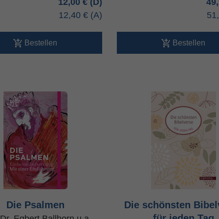
12,00 €
49
12,40 €
51
Bestellen
Bestellen
Die Psalmen
Die schönsten Bibel
für jeden Tag
 Dr. Egbert Ballhorn u.a.