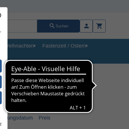
Suchen
,
Weihnachten
Fastenzeit / Ostern
heinungsdatum
Preis
z