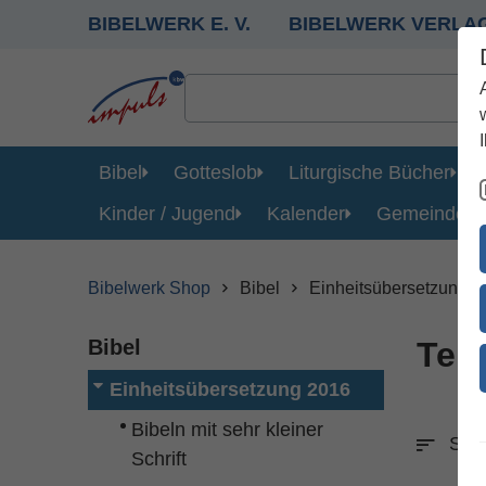
BIBELWERK E. V.
BIBELWERK VERLA
Bibel
Gotteslob
Liturgische Bücher
Kinder / Jugend
Kalender
Gemeinde
Bibelwerk Shop
Bibel
Einheitsübersetzung 2
Bibel
Tei
Einheitsübersetzung 2016
Bibeln mit sehr kleiner
Sort
Schrift