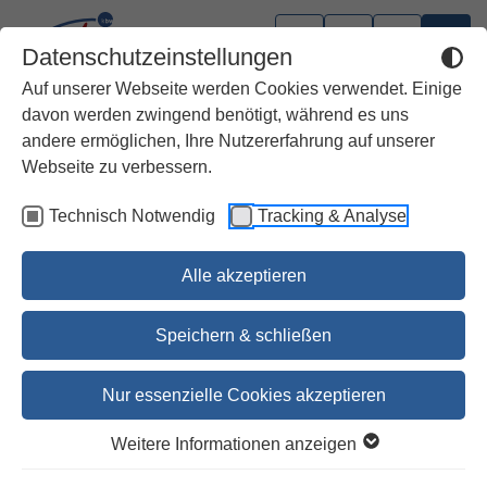
Datenschutzeinstellungen
Auf unserer Webseite werden Cookies verwendet. Einige
davon werden zwingend benötigt, während es uns
andere ermöglichen, Ihre Nutzererfahrung auf unserer
Trauer / Tod
Webseite zu verbessern.
Technisch Notwendig
Tracking & Analyse
Leise getragen in deiner Trauer
Pierre Stutz
Alle akzeptieren
4,99 €
Speichern & schließen
5,20 €
Nur essenzielle Cookies akzeptieren
Bestellen
Weitere Informationen anzeigen