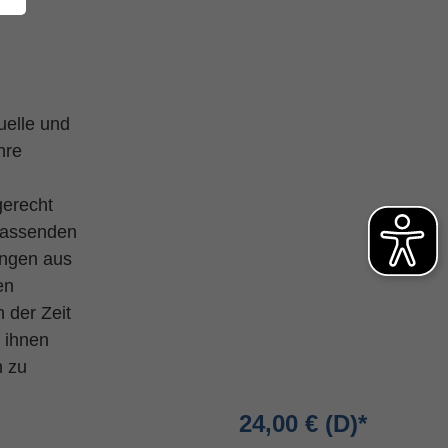
uelle und
hre
gerecht
fassenden
ungen aus
en
 der Zeit
 ihnen
n zu
24,00 €