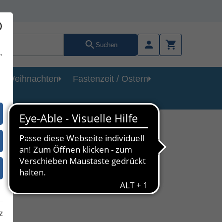
Suchen
,
Weihnachten
Fastenzeit / Ostern
nd
le
z