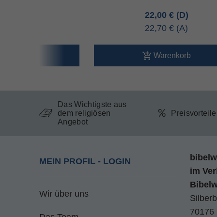
90 €
22,00 €
40 €
22,70 €
arenkorb
Warenkorb
Das Wichtigste aus
dem religiösen
Preisvorteil
Angebot
bibelw
MEIN PROFIL - LOGIN
im
Ver
Bibel
Wir über uns
Silberb
70176 