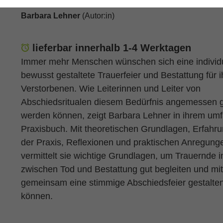
Barbara Lehner
(Autor:in)
lieferbar innerhalb 1-4 Werktagen
Immer mehr Menschen wünschen sich eine individ
bewusst gestaltete Trauerfeier und Bestattung für i
Verstorbenen. Wie Leiterinnen und Leiter von
Abschiedsritualen diesem Bedürfnis angemessen 
werden können, zeigt Barbara Lehner in ihrem um
Praxisbuch. Mit theoretischen Grundlagen, Erfahr
der Praxis, Reflexionen und praktischen Anregung
vermittelt sie wichtige Grundlagen, um Trauernde in
zwischen Tod und Bestattung gut begleiten und mit
gemeinsam eine stimmige Abschiedsfeier gestalte
können.