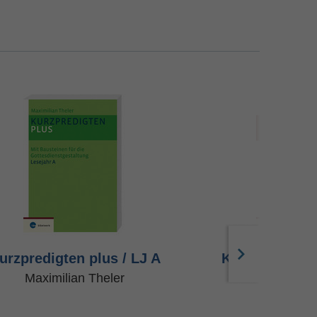
urzpredigten plus / LJ A
Kurzpredigten
Maximilian Theler
Maximilian