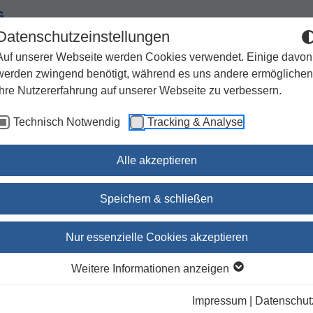
G
Datenschutzeinstellungen
Auf unserer Webseite werden Cookies verwendet. Einige davon
werden zwingend benötigt, während es uns andere ermöglichen
Ihre Nutzererfahrung auf unserer Webseite zu verbessern.
Spiritualität
Geschenke
Kirchenjahr / Lebensweg
Technisch Notwendig
Tracking & Analyse
Sachbuch / Wissenschaft
Zeitschriften
Alle akzeptieren
stattungen
Speichern & schließen
Praxisbuch Trauerfeiern u
Nur essenzielle Cookies akzeptieren
Bestattungen
Weitere Informationen anzeigen
Trauernde verstehen – Abschiedsritua
gestalten
Impressum
|
Datenschut