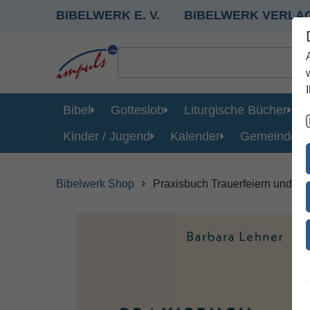
BIBELWERK E. V.
BIBELWERK VERLA
Bibel
Gotteslob
Liturgische Bücher
Kinder / Jugend
Kalender
Gemeinde
Bibelwerk Shop
Praxisbuch Trauerfeiern und Be