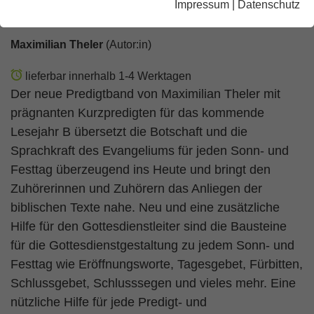
Impressum
|
Datenschutz
GoDi
Maximilian Theler
(Autor:in)
lieferbar innerhalb 1-4 Werktagen
Der neue Predigtband von Maximilian Theler mit
prägnanten Kurzpredigten für das kommende
Lesejahr B übersetzt die Botschaft und die
Sprachkraft des Evangeliums für jeden Sonn- und
Festtag überzeugend ins Heute und bringt den
Zuhörerinnen und Zuhörern das Anliegen der
biblischen Texte nahe. Neu und eine zusätzliche
Hilfe für den Gottesdienstleiter sind die Bausteine
für die Gottesdienstgestaltung zu jedem Sonn- und
Festtag wie Eröffnungsworte, Tagesgebet, Fürbitten,
Schlussgebet, Schlusssegen und vieles mehr. Eine
nützliche Hilfe für jede Predigt- und