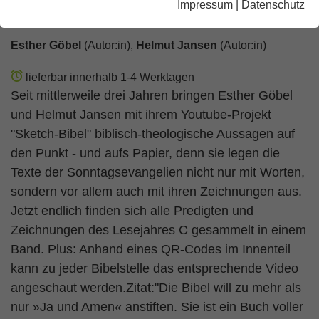
Impressum
|
Datenschutz
aufs Papier gebracht - LJ C
Esther Göbel
(Autor:in),
Helmut Jansen
(Autor:in)
lieferbar innerhalb 1-4 Werktagen
Seit mittlerweile drei Jahren bringen Esther Göbel
und Helmut Jansen mit ihrem Youtube-Projekt
"Sketch-Bibel" biblisch-theologische Aussagen auf
den Punkt - und aufs Papier, denn sie legen die
Texte der Sonntagsevangelien nicht nur mit Worten,
sondern vor allem auch mit ihren Zeichnungen aus.
Jetzt endlich finden sich alle Predigten und
Zeichnungen des Lesejahres C gesammelt in einem
Band. Plus: Anhand eines QR-Codes im Innenteil
kann zu jeder Bibelstelle das entsprechende Video
angeschaut werden.Zitat:"Die Bibel will zu mehr als
nur »Ja und Amen« anstiften. Sie ist ein Buch voller