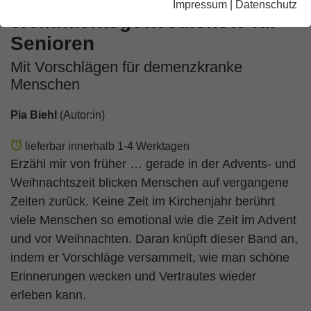
Impressum
|
Datenschutz
Weihnachtsgottesdienste für
Senioren
Mit Vorschlägen für demenzkranke
Menschen
Pia Biehl
(Autor:in)
lieferbar innerhalb 1-4 Werktagen
Erzähl mir von früher … gerade in der Advents- und
Weihnachtszeit blicken Menschen auf vergangene
Zeiten zurück. Keine Zeit im Kirchenjahr berührt
viele Menschen so emotional wie die Zeit im Advent
und vor Weihnachten. Daran knüpft dieser Band an,
indem er Vorschläge versammelt, wie man schöne
Erinnerungen wecken und Vertrautes wieder
erleben kann.