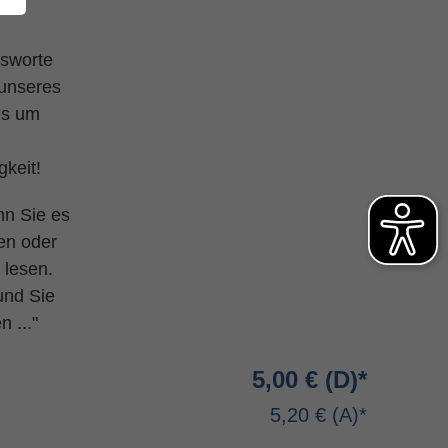
nsworte
 unseres
es um
keit!
nn Sie es
en oder
 lesen.
nd Sie
 ..."
5,00 €
5,20 €