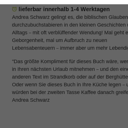
lieferbar innerhalb 1-4 Werktagen
Andrea Schwarz gelingt es, die biblischen Glaube
durchzubuchstabieren in den kleinen Geschichten
Alltags
mit oft verblüffender Wendung! Mal geht 
–
Geborgenheit, mal um Aufbruch zu neuen
Lebensabenteuern
immer aber um mehr Lebendig
–
"Das größte Kompliment für dieses Buch wäre, we
in Ihren nächsten Urlaub mitnehmen
und den ein
–
anderen Text im Strandkorb oder auf der Berghütte
Oder wenn Sie dieses Buch in Ihre Küche legen
u
–
würden bei der zweiten Tasse Kaffee danach greifen
Andrea Schwarz