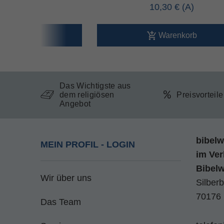
40 €
10,30 €
arenkorb
Warenkorb
Das Wichtigste aus
dem religiösen
Preisvorteil
Angebot
bibelw
MEIN PROFIL - LOGIN
im
Ver
Bibel
Wir über uns
Silberb
70176 
Das Team