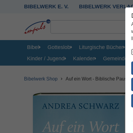
BIBELWERK E. V.
BIBELWERK VERLA
Bibel
Gotteslob
Liturgische Bücher
Kinder / Jugend
Kalender
Gemeinde
Bibelwerk Shop
Auf ein Wort - Biblische Pausen 