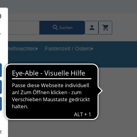
Suchen
,
Weihnachten
Fastenzeit / Ostern
z