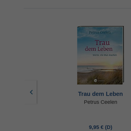
. Bei dir
Trau dem Leben
Schwarz u.a.
Petrus Ceelen
95 €
9,95 €