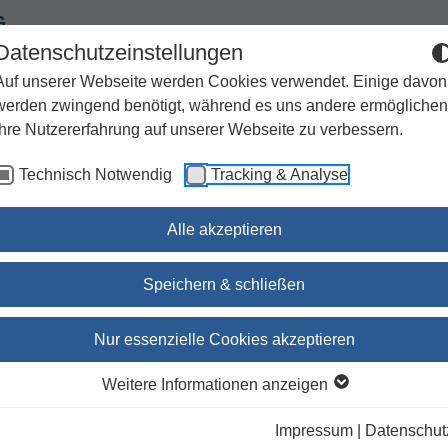
G
Datenschutzeinstellungen
Auf unserer Webseite werden Cookies verwendet. Einige davon
werden zwingend benötigt, während es uns andere ermöglichen
Ihre Nutzererfahrung auf unserer Webseite zu verbessern.
Spiritualität
Geschenke
Kirchenjahr / Lebensweg
Technisch Notwendig
Tracking & Analyse
Sachbuch / Wissenschaft
Zeitschriften
Alle akzeptieren
für den Alltag
Speichern & schließen
Auf ein Wort - Biblische
Nur essenzielle Cookies akzeptieren
Pausen für den Alltag
Weitere Informationen anzeigen
Andrea Schwarz
(Autor:in)
Impressum
|
Datenschut