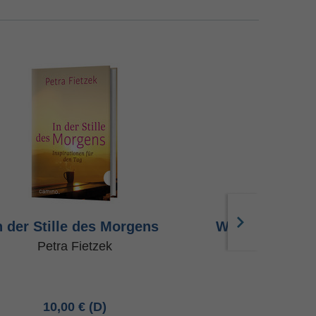
n der Stille des Morgens
Wertschätzung
Petra Fietzek
Dr. Beate Mari
10,00 €
16,95 