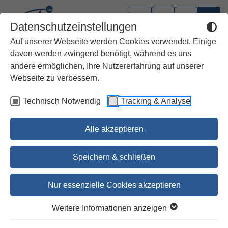
Datenschutzeinstellungen
Auf unserer Webseite werden Cookies verwendet. Einige
davon werden zwingend benötigt, während es uns
andere ermöglichen, Ihre Nutzererfahrung auf unserer
Webseite zu verbessern.
Technisch Notwendig
Tracking & Analyse
Alle akzeptieren
Speichern & schließen
Nur essenzielle Cookies akzeptieren
Christus in der Kunst I
Weitere Informationen anzeigen
Welt und Umwelt der Bibel 4/99