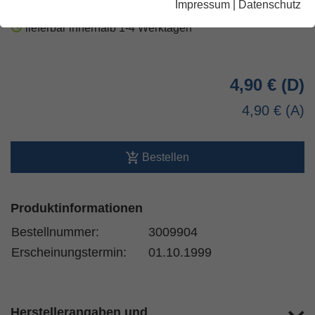
Impressum
|
Datenschutz
lieferbar innerhalb 1-4 Werktagen
4,90 €
4,90 €
Bestellen
Produktinformationen
Bestellnummer:
3009904
Erscheinungstermin:
01.10.1999
Herstellerangaben und