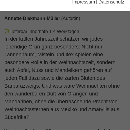
Impressum
|
Datenschutz
Weihnachtspflanzen
Annette Diekmann-Müller
(Autor:in)
lieferbar innerhalb 1-4 Werktagen
In der kalten Jahreszeit schätzen wir jedes
lebendige Grün ganz besonders: Nicht nur
Tannenbaum, Misteln und Ilex spielen eine
besondere Rolle in der Weihnachtszeit, sondern
auch Apfel, Nuss und Mandelkern gehören auf
jeden Fall dazu sowie die zarten Blüten des
Barbarazweigs. Und was wäre Weihnachten ohne
den wunderbaren Duft von Orangen und
Mandarinen, ohne die überraschende Pracht von
Weihnachtssternen aus Mexiko und Amaryllis aus
Südafrika?