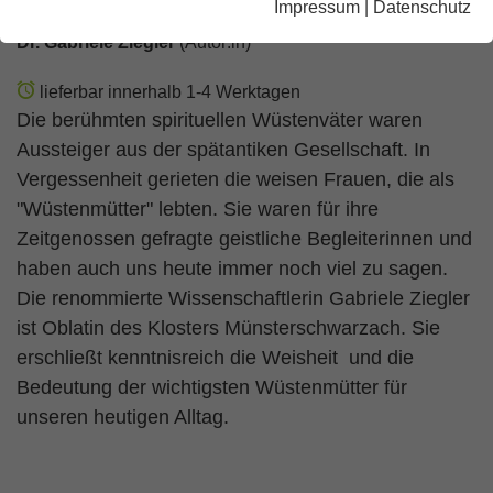
Impressum
|
Datenschutz
Dr. Gabriele Ziegler
(Autor:in)
lieferbar innerhalb 1-4 Werktagen
Die berühmten spirituellen Wüstenväter waren
Aussteiger aus der spätantiken Gesellschaft. In
Vergessenheit gerieten die weisen Frauen, die als
"Wüstenmütter" lebten. Sie waren für ihre
Zeitgenossen gefragte geistliche Begleiterinnen und
haben auch uns heute immer noch viel zu sagen.
Die renommierte Wissenschaftlerin Gabriele Ziegler
ist Oblatin des Klosters Münsterschwarzach. Sie
erschließt kenntnisreich die Weisheit und die
Bedeutung der wichtigsten Wüstenmütter für
unseren heutigen Alltag.