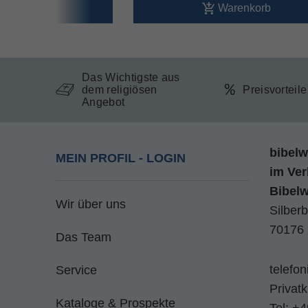
arenkorb
Warenkorb
Das Wichtigste aus
dem religiösen
Preisvorteil
Angebot
bibelw
MEIN PROFIL - LOGIN
im
Ver
Bibel
Wir über uns
Silberb
70176 
Das Team
telefo
Service
Privat
Kataloge & Prospekte