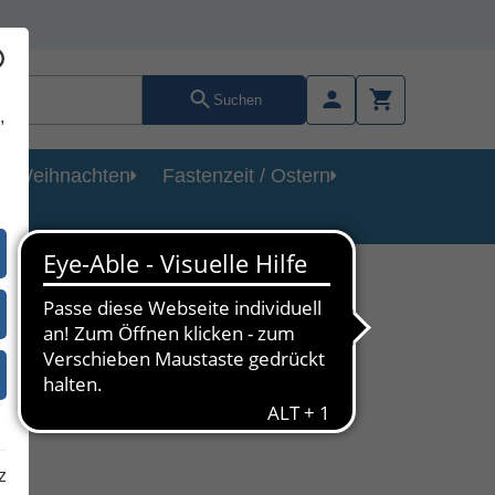
Suchen
,
Weihnachten
Fastenzeit / Ostern
e
z