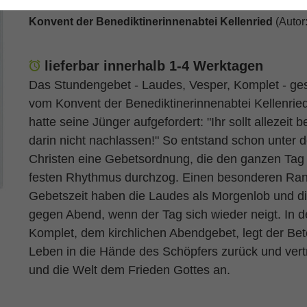
Konvent der Benediktinerinnenabtei Kellenried
(Autor:
lieferbar innerhalb 1-4 Werktagen
Das Stundengebet - Laudes, Vesper, Komplet - g
vom Konvent der Benediktinerinnenabtei Kellenrie
hatte seine Jünger aufgefordert: "Ihr sollt allezeit 
darin nicht nachlassen!" So entstand schon unter 
Christen eine Gebetsordnung, die den ganzen Tag
festen Rhythmus durchzog. Einen besonderen Ran
Gebetszeit haben die Laudes als Morgenlob und d
gegen Abend, wenn der Tag sich wieder neigt. In d
Komplet, dem kirchlichen Abendgebet, legt der Bet
Leben in die Hände des Schöpfers zurück und vertr
und die Welt dem Frieden Gottes an.