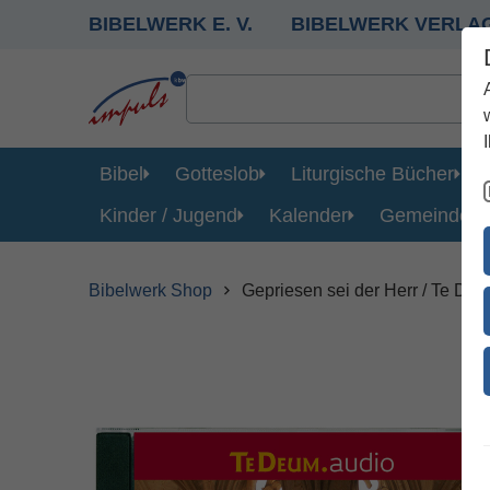
BIBELWERK E. V.
BIBELWERK VERLA
Bibel
Gotteslob
Liturgische Bücher
Kinder / Jugend
Kalender
Gemeinde
Bibelwerk Shop
Gepriesen sei der Herr / Te De