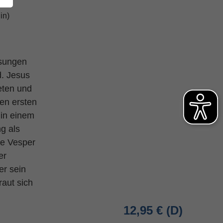
in)
esungen
d. Jesus
beten und
den ersten
 in einem
g als
ie Vesper
er
er sein
aut sich
12,95 €