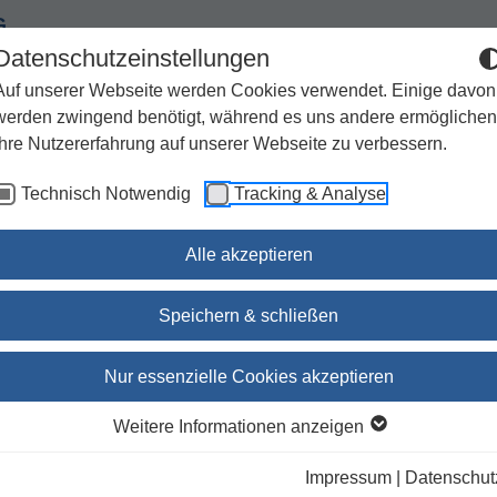
G
Datenschutzeinstellungen
Auf unserer Webseite werden Cookies verwendet. Einige davon
werden zwingend benötigt, während es uns andere ermöglichen
Ihre Nutzererfahrung auf unserer Webseite zu verbessern.
Spiritualität
Geschenke
Kirchenjahr / Lebensweg
Technisch Notwendig
Tracking & Analyse
Sachbuch / Wissenschaft
Zeitschriften
Alle akzeptieren
um.audio
Speichern & schließen
Gepriesen sei der Herr / T
Nur essenzielle Cookies akzeptieren
Deum.audio
Weitere Informationen anzeigen
Das Stundengebet aus der
Benediktinerinnenabtei Kellenried
Impressum
|
Datenschut