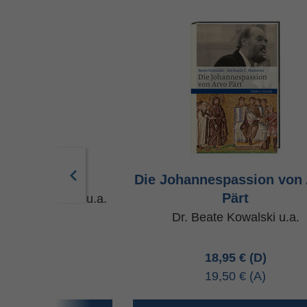
us-Oratorium
Die Johannespassion von
Pärt
ichael Theobald u.a.
Dr. Beate Kowalski u.a.
95 €
18,95 €
50 €
19,50 €