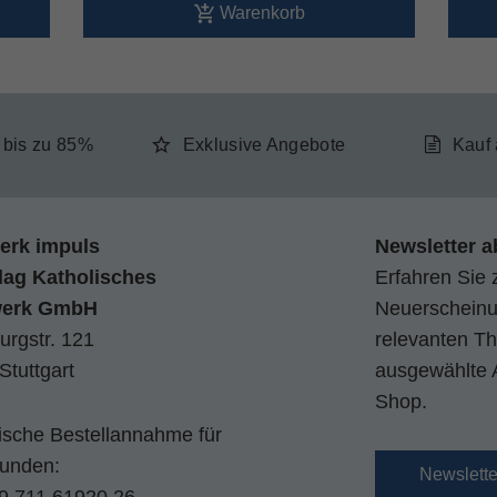
Warenkorb
e bis zu 85%
Exklusive Angebote
Kauf
erk impuls
Newsletter a
lag Katholisches
Erfahren Sie 
werk GmbH
Neuerscheinun
urgstr. 121
relevanten Th
Stuttgart
ausgewählte 
Shop.
nische Bestellannahme für
kunden:
Newslett