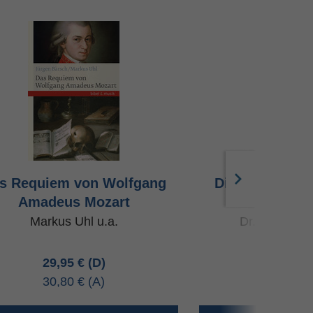
s Requiem von Wolfgang
Die Schöpfung
Amadeus Mozart
Hay
Markus Uhl u.a.
Dr. Elisabet
29,95 €
30,00 
30,80 €
30,90 