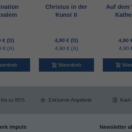
ination
Christus in der
Auf dem 
usalem
Kunst II
Kathe
0 €
4,90 €
4,90
0 €
4,90 €
4,90
renkorb
Warenkorb
War
e bis zu 85%
Exklusive Angebote
Kauf
erk impuls
Newsletter a