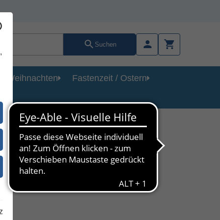
Suchen
,
Weihnachten
Fastenzeit / Ostern
2)
z