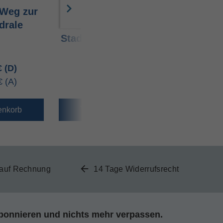
Weg zur
Petra
Paulus -
drale
Geheimnisvolle
unbequ
Stadt der Nabatäer
Apost
 €
4,90 €
4,90 €
 €
4,90 €
4,90 €
enkorb
Warenkorb
Waren
 auf Rechnung
14 Tage Widerrufsrecht
bonnieren und nichts mehr verpassen.