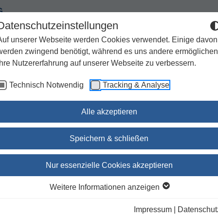
G
Datenschutzeinstellungen
Auf unserer Webseite werden Cookies verwendet. Einige davon
werden zwingend benötigt, während es uns andere ermöglichen
Ihre Nutzererfahrung auf unserer Webseite zu verbessern.
Spiritualität
Geschenke
Kirchenjahr / Lebensweg
Technisch Notwendig
Tracking & Analyse
Sachbuch / Wissenschaft
Zeitschriften
Alle akzeptieren
e
Speichern & schließen
Exodus - Mythos und
Nur essenzielle Cookies akzeptieren
Geschichte
Weitere Informationen anzeigen
Welt und Umwelt der Bibel 2/19 (Nr. 9
Impressum
|
Datenschut