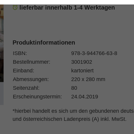
lieferbar innerhalb 1-4 Werktagen
Produktinformationen
ISBN:
978-3-944766-63-8
Bestellnummer:
3001902
Einband:
kartoniert
Abmessungen:
220 x 280 mm
Seitenzahl:
80
Erscheinungstermin:
24.04.2019
*hierbei handelt es sich um den gebundenen deut
und österreichischen Ladenpreis (A) inkl. MwSt.