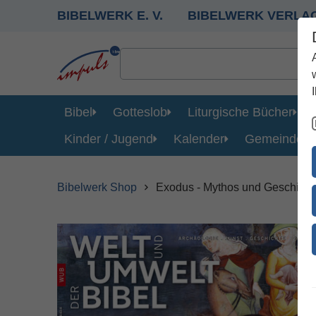
BIBELWERK E. V.
BIBELWERK VERLA
Bibel
Gotteslob
Liturgische Bücher
Kinder / Jugend
Kalender
Gemeinde
Bibelwerk Shop
Exodus - Mythos und Geschicht