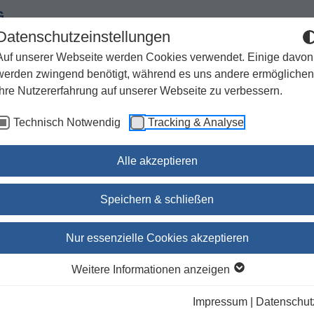
G
Datenschutzeinstellungen
Auf unserer Webseite werden Cookies verwendet. Einige davon
werden zwingend benötigt, während es uns andere ermöglichen
Ihre Nutzererfahrung auf unserer Webseite zu verbessern.
Spiritualität
Geschenke
Kirchenjahr / Lebensweg
Technisch Notwendig
Tracking & Analyse
Sachbuch / Wissenschaft
Zeitschriften
Alle akzeptieren
Speichern & schließen
Kirche an vielen Orten
Nur essenzielle Cookies akzeptieren
Lectio Divina Diöz.Rott-Stgt.
Weitere Informationen anzeigen
Impressum
|
Datenschut
Lieferbar innerhalb ca. 7 Werktagen; Ihr