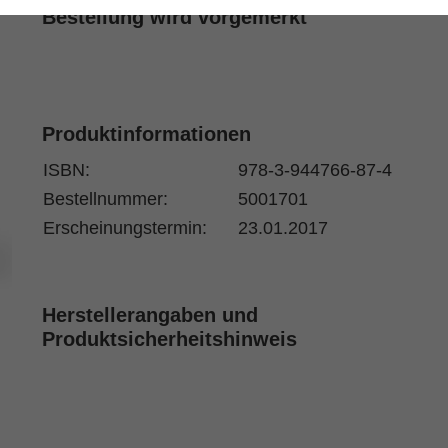
Bestellung wird vorgemerkt
Produktinformationen
ISBN:
978-3-944766-87-4
Bestellnummer:
5001701
Erscheinungstermin:
23.01.2017
Herstellerangaben und
Produktsicherheitshinweis