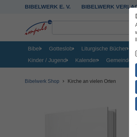
BIBELWERK E. V.
BIBELWERK VERLA
Bibel
Gotteslob
Liturgische Bücher
Kinder / Jugend
Kalender
Gemeinde
Bibelwerk Shop
Kirche an vielen Orten