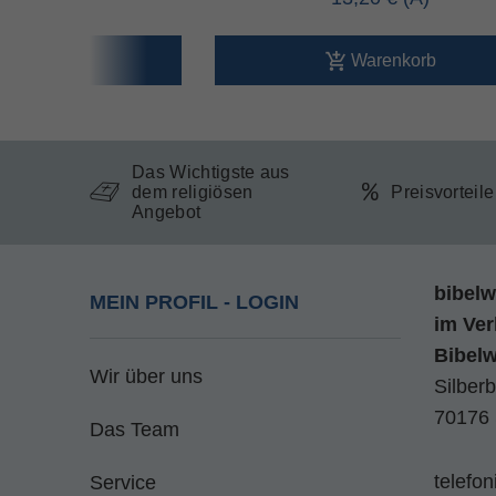
arenkorb
Warenkorb
Das Wichtigste aus
dem religiösen
Preisvorteil
Angebot
bibelw
MEIN PROFIL - LOGIN
im
Ver
Bibel
Wir über uns
Silberb
70176 
Das Team
telefo
Service