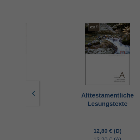
ische Worte
Alttestamentliche
Lesungstexte
80 €
12,80 €
20 €
13,20 €