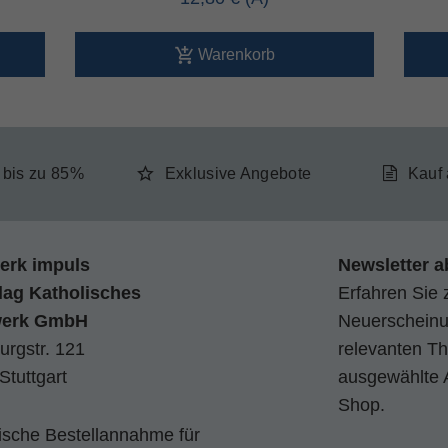
Warenkorb
e bis zu 85%
Exklusive Angebote
Kauf
erk impuls
Newsletter a
lag Katholisches
Erfahren Sie 
werk GmbH
Neuerscheinun
urgstr. 121
relevanten Th
Stuttgart
ausgewählte 
Shop.
nische Bestellannahme für